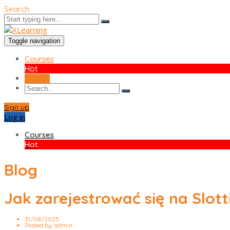
Search
Toggle navigation
Courses
Hot
Sign up
Sign up
Log in
Courses
Hot
Blog
Jak zarejestrować się na Slotti
31/08/2025
Posted by:
admin