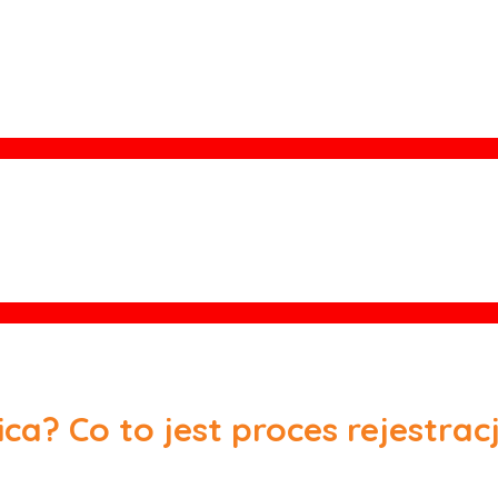
ca? Co to jest proces rejestracj