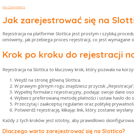
No Comments
Jak zarejestrować się na Slotti
Rejestracja na platformie Slottica jest prostym i szybką proc
omówimy, jak przebiega proces rejestracji, co jest wymagane ora
Krok po kroku do rejestracji n
Rejestracja na Slottica to kluczowy krok, który pozwala na korzy
Wejdź na stronę główną Slottica.
W prawym górnym rogu znajdziesz przycisk „Rejestracja”, k
Wypełnij formularz rejestracyjny, podając swoje dane o
Wybierz preferowaną metodę płatności i ustaw hasło do 
Przeczytaj i zaakceptuj regulamin oraz politykę prywatnośc
Potwierdź rejestrację, klikając link, który zostanie wysłan
Każdy z tych kroków jest istotny, aby prawidłowo skonfigurow
Dlaczego warto zarejestrować się na Slottica?