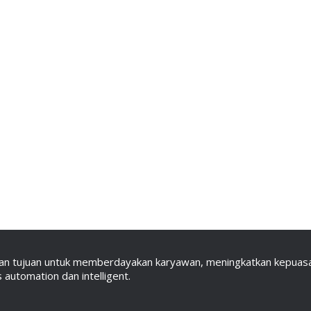
an tujuan untuk memberdayakan karyawan, meningkatkan kepuasan
automation dan intelligent.