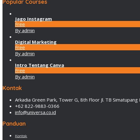
Popular Courses
Jago Instagram
Free
By admin
Digital Marketing
Free
By admin
Intro Tentang Canva
Free
By admin
Kontak
Arkadia Green Park, Tower G, 8th Floor Jl. TB Simatupang 
+62 822-9883-0366
info@universa.co.id
Panduan
Kontak