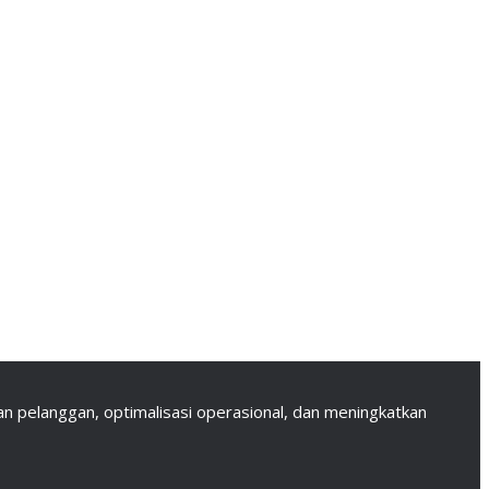
 pelanggan, optimalisasi operasional, dan meningkatkan