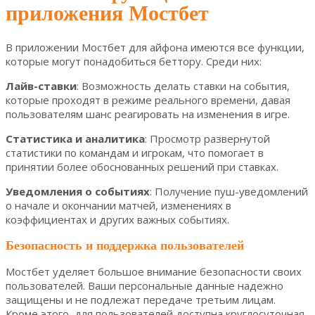
приложения Мостбет
В приложении Мостбет для айфона имеются все функции,
которые могут понадобиться беттору. Среди них:
Лайв-ставки
: Возможность делать ставки на события,
которые проходят в режиме реального времени, давая
пользователям шанс реагировать на изменения в игре.
Статистика и аналитика
: Просмотр развернутой
статистики по командам и игрокам, что помогает в
принятии более обоснованных решений при ставках.
Уведомления о событиях
: Получение пуш-уведомлений
о начале и окончании матчей, изменениях в
коэффициентах и других важных событиях.
Безопасность и поддержка пользователей
Мостбет уделяет большое внимание безопасности своих
пользователей. Ваши персональные данные надежно
защищены и не подлежат передаче третьим лицам.
Кроме этого, для пользователей доступна круглосуточная