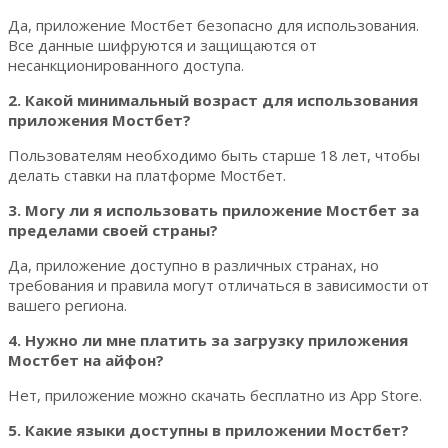
Да, приложение Мостбет безопасно для использования.
Все данные шифруются и защищаются от
несанкционированного доступа.
2. Какой минимальный возраст для использования
приложения Мостбет?
Пользователям необходимо быть старше 18 лет, чтобы
делать ставки на платформе Мостбет.
3. Могу ли я использовать приложение Мостбет за
пределами своей страны?
Да, приложение доступно в различных странах, но
требования и правила могут отличаться в зависимости от
вашего региона.
4. Нужно ли мне платить за загрузку приложения
Мостбет на айфон?
Нет, приложение можно скачать бесплатно из App Store.
5. Какие языки доступны в приложении Мостбет?