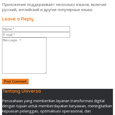
Приложение поддерживает несколько языков, включая
русский, английский и другие популярные языки.
Leave a Reply
Tentang Universa
Perusahaan yang memberikan layanan transformasi digital
dengan tujuan untuk memberdayakan karyawan, meningkatkan
kepuasan pelanggan, optimalisasi operasional, dan