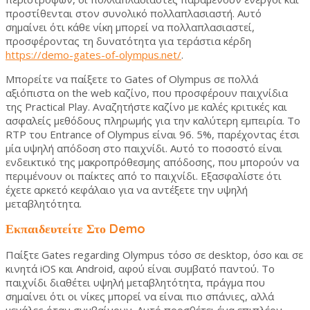
προστίθενται στον συνολικό πολλαπλασιαστή. Αυτό
σημαίνει ότι κάθε νίκη μπορεί να πολλαπλασιαστεί,
προσφέροντας τη δυνατότητα για τεράστια κέρδη
https://demo-gates-of-olympus.net/
.
Μπορείτε να παίξετε το Gates of Olympus σε πολλά
αξιόπιστα on the web καζίνο, που προσφέρουν παιχνίδια
της Practical Play. Αναζητήστε καζίνο με καλές κριτικές και
ασφαλείς μεθόδους πληρωμής για την καλύτερη εμπειρία. Το
RTP του Entrance of Olympus είναι 96. 5%, παρέχοντας έτσι
μία υψηλή απόδοση στο παιχνίδι. Αυτό το ποσοστό είναι
ενδεικτικό της μακροπρόθεσμης απόδοσης, που μπορούν να
περιμένουν οι παίκτες από το παιχνίδι. Εξασφαλίστε ότι
έχετε αρκετό κεφάλαιο για να αντέξετε την υψηλή
μεταβλητότητα.
Εκπαιδευτείτε Στο Demo
Παίξτε Gates regarding Olympus τόσο σε desktop, όσο και σε
κινητά iOS και Android, αφού είναι συμβατό παντού. Το
παιχνίδι διαθέτει υψηλή μεταβλητότητα, πράγμα που
σημαίνει ότι οι νίκες μπορεί να είναι πιο σπάνιες, αλλά
μεγάλες όταν συμβαίνουν. Αυτό προσθέτει ένα επιπλέον