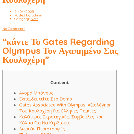
21/04/2025
Posted by:
admin
Category:
Slots
No Comments
“κάντε Το Gates Regarding
Olympus Τον Αγαπημένο Σας
Κουλοχέρη”
Content
Αγορά Μπόνους
Εκπαιδευτείτε Στο Demo
Gates Associated With Olympus: Αξιολόγηση
Του Κουλοχέρη Για Έλληνες Παίκτες
Καλύτερες Στρατηγικές, Συμβουλές Και
Κόλπα Για Να Κερδίσετε
Δωρεάν Περιστροφές