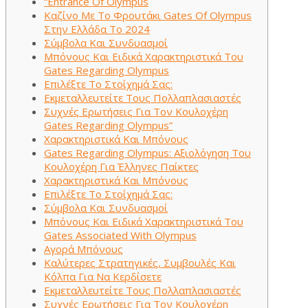
“Entrance Of Olympus
Καζίνο Με Το Φρουτάκι Gates Of Olympus
Στην Ελλάδα Το 2024
Σύμβολα Και Συνδυασμοί
Μπόνους Και Ειδικά Χαρακτηριστικά Του
Gates Regarding Olympus
Επιλέξτε Το Στοίχημά Σας:
Εκμεταλλευτείτε Τους Πολλαπλασιαστές
Συχνές Ερωτήσεις Για Τον Κουλοχέρη
Gates Regarding Olympus”
Χαρακτηριστικά Και Μπόνους
Gates Regarding Olympus: Αξιολόγηση Του
Κουλοχέρη Για Έλληνες Παίκτες
Χαρακτηριστικά Και Μπόνους
Επιλέξτε Το Στοίχημά Σας:
Σύμβολα Και Συνδυασμοί
Μπόνους Και Ειδικά Χαρακτηριστικά Του
Gates Associated With Olympus
Αγορά Μπόνους
Καλύτερες Στρατηγικές, Συμβουλές Και
Κόλπα Για Να Κερδίσετε
Εκμεταλλευτείτε Τους Πολλαπλασιαστές
Συχνές Ερωτήσεις Για Τον Κουλοχέρη