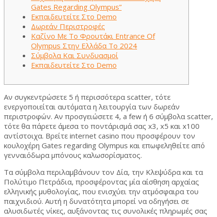
Gates Regarding Olympus”
Εκπαιδευτείτε Στο Demo
Δωρεάν Περιστροφές
Καζίνο Με Το Φρουτάκι Entrance Of
Olympus Στην Ελλάδα Το 2024
Σύμβολα Και Συνδυασμοί
Εκπαιδευτείτε Στο Demo
Αν συγκεντρώσετε 5 ή περισσότερα scatter, τότε
ενεργοποιείται αυτόματα η λειτουργία των δωρεάν
περιστροφών. Αν προσγειώσετε 4, a few ή 6 σύμβολα scatter,
τότε θα πάρετε άμεσα το ποντάρισμά σας x3, x5 και x100
αντίστοιχα. Βρείτε internet casino που προσφέρουν τον
κουλοχέρη Gates regarding Olympus και επωφεληθείτε από
γενναιόδωρα μπόνους καλωσορίσματος.
Τα σύμβολα περιλαμβάνουν τον Δία, την Κλεψύδρα και τα
Πολύτιμο Πετράδια, προσφέροντας μία αίσθηση αρχαίας
ελληνικής μυθολογίας, που ενισχύει την ατμόσφαιρα του
παιχνιδιού. Αυτή η δυνατότητα μπορεί να οδηγήσει σε
αλυσιδωτές νίκες, αυξάνοντας τις συνολικές πληρωμές σας