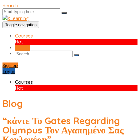
Search
Toggle navigation
Courses
Hot
Sign up
Sign up
Log in
Courses
Hot
Blog
“κάντε Το Gates Regarding
Olympus Τον Αγαπημένο Σας
Κουλοχέρη”