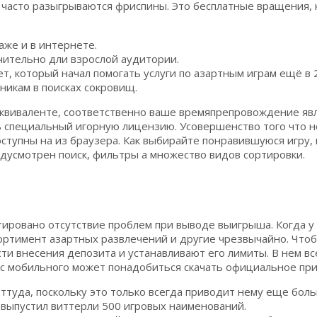
ма часто разыгрываются фриспины. Это бесплатные вращения
аже и в интернете.
ительно дли взрослой аудитории.
т, который начал помогать услуги по азартным играм ещё в 
никам в поисках сокровищ.
эквиваленте, соответственно ваше времяпрепровождение яв
пециальный игорную лицензию. Усовершенство того что но и
оступны на из браузера. Как выбирайте понравившуюся игру, 
едусмотрен поиск, фильтры а множество видов сортировки.
тировано отсутствие проблем при выводе выигрыша. Когда у
сортимент азартных развлечений и другие чрезвычайно. Чтоб
и внесения депозита и устанавливают его лимиты. В нем все
ы с мобильного может понадобиться скачать официальное пр
оттуда, поскольку это только всегда приводит нему еще бол
выпустил виттерли 500 игровых наименований.