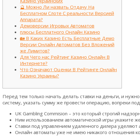
Казино украинских
🔮 Можно Ли назвать Отдачу На
Бесплатном Слоте С реальности Версией
Аппарата?
Демоверсии Игровых Автоматов
плюсы Бесплатного Онлайн Казино
🏡 В Каких Казино Есть Бесплатные Демо
Версии Онлайн Автоматов Без Вложений
же Лимитов?
Для Чего нас Рейтинг Казино Онлайн В
Интернете?
Что Означают Оценки В Рейтинге Онлайн
Казино Украины?
Перед тем только начать делать ставки на деньги, и нужн
систему, указать сумму же провести операцию, вопреки по
UK Gambling Commision – это который строгий надзорн
Ним использованием автоматической игры укажите же
Ставки под управлением удаленного дилера уделяют 
Онлайн автоматы уже не имею никакого отношения ко т