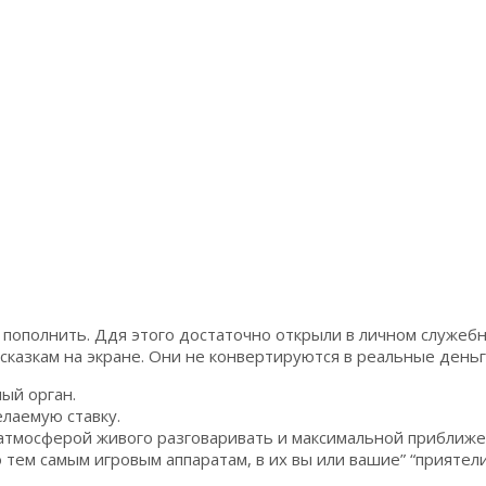
о пополнить. Ддя этого достаточно открыли в личном служе
дсказкам на экране. Они не конвертируются в реальные день
ый орган.
лаемую ставку.
атмосферой живого разговаривать и максимальной приближе
ем самым игровым аппаратам, в их вы или вашие” “приятели 