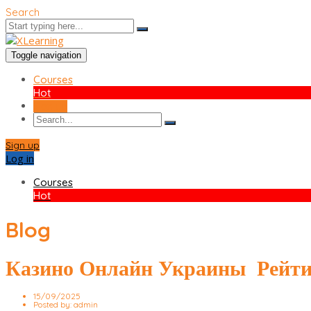
Search
Toggle navigation
Courses
Hot
Sign up
Sign up
Log in
Courses
Hot
Blog
Казино Онлайн Украины ️ Рейт
15/09/2025
Posted by:
admin