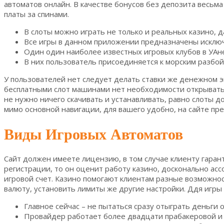
автоматов онлайн. В качестве бонусов без депозита весь
платы за спинами.
В слоты можно играть не только и реальных казино, д
Все игры в данном приложении предназначены исключ
Один один наиболее известных игровых клубов в УАне
В них пользователь присоединяется к морским разбой
У пользователей нет следует делать ставки же денежном 
бесплатными слот машинами нет необходимости открывать с
не нужно ничего скачивать и устанавливать, равно слоты д
мимо основной навигации, для вашего удобно, на сайте пр
Виды Игровых Автоматов
Сайт должен имеете лицензию, в том случае клиенту гаран
регистрации, то он оценит работу казино, досконально ас
игровой счет. Казино помогают клиентам разные возможност
валюту, установить лимиты же другие настройки. Ддя игр
Главное сейчас – не пытаться сразу отыграть деньги 
Провайдер работает более двадцати прабакеровой и 