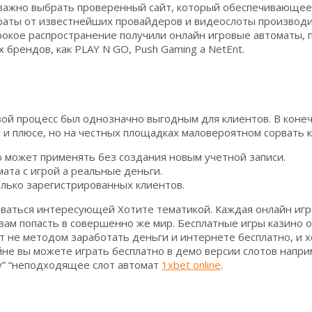
важно выбрать проверенный сайт, который обеспечивающее 
раты от известнейших провайдеров и видеослоты производи
рокое распространение получили онлайн игровые автоматы,
брендов, как PLAY N GO, Push Gaming а NetEnt.
вой процесс был однозначно выгодным для клиентов. В коне
 и плюсе, но на честных площадках маловероятном сорвать ку
о может применять без создания новым учетной записи.
ата с игрой а реальные деньги.
олько зарегистрированных клиентов.
воваться интересующей Хотите тематикой. Каждая онлайн и
 вам попасть в совершенно же мир. Бесплатные игры казино
ет не методом заработать деньги и интернете бесплатно, 
айне вы можете играть бесплатно в демо версии слотов напри
у” “неподходящее слот автомат
1xbet online
.