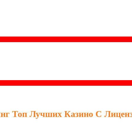
инг Топ Лучших Казино С Лицен