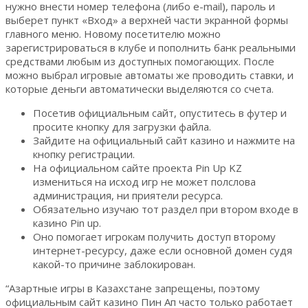
нужно внести номер телефона (либо е-mail), пароль и
выберет пункт «Вход» а верхней части экранной формы
главного меню. Новому посетителю можно
зарегистрироваться в клубе и пополнить банк реальными
средствами любым из доступных помогающих. После
можно выбрал игровые автоматы же проводить ставки, и
которые деньги автоматически выделяются со счета.
Посетив официальным сайт, опуститесь в футер и
просите кнопку для загрузки файла.
Зайдите на официальный сайт казино и нажмите на
кнопку регистрации.
На официальном сайте проекта Pin Up KZ
измениться на исход игр не может полслова
администрация, ни приятели ресурса.
Обязательно изучаю тот раздел при втором входе в
казино Pin up.
Оно помогает игрокам получить доступ второму
интернет-ресурсу, даже если основной домен судя
какой-то причине заблокирован.
“Азартные игры в Казахстане запрещены, поэтому
официальным сайт казино Пин Ап часто только работает