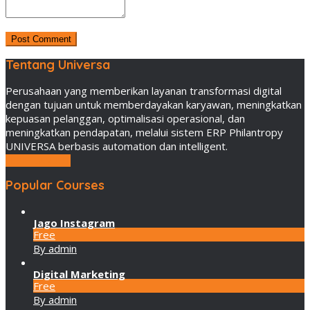
Tentang Universa
Perusahaan yang memberikan layanan transformasi digital
dengan tujuan untuk memberdayakan karyawan, meningkatkan
kepuasan pelanggan, optimalisasi operasional, dan
meningkatkan pendapatan, melalui sistem ERP Philantropy
UNIVERSA berbasis automation dan intelligent.
LEBIH LANJUT
Popular Courses
Jago Instagram
Free
By admin
Digital Marketing
Free
By admin