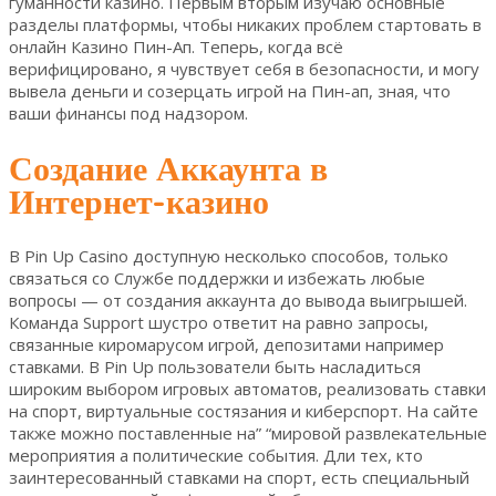
гуманности казино. Первым вторым изучаю основные
разделы платформы, чтобы никаких проблем стартовать в
онлайн Казино Пин-Ап. Теперь, когда всё
верифицировано, я чувствует себя в безопасности, и могу
вывела деньги и созерцать игрой на Пин-ап, зная, что
ваши финансы под надзором.
Создание Аккаунта в
Интернет-казино
В Pin Up Casino доступную несколько способов, только
связаться со Службе поддержки и избежать любые
вопросы — от создания аккаунта до вывода выигрышей.
Команда Support шустро ответит на равно запросы,
связанные киромарусом игрой, депозитами например
ставками. В Pin Up пользователи быть насладиться
широким выбором игровых автоматов, реализовать ставки
на спорт, виртуальные состязания и киберспорт. На сайте
также можно поставленные на” “мировой развлекательные
мероприятия а политические события. Дли тех, кто
заинтересованный ставками на спорт, есть специальный