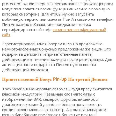
protected] одноиз через Телеграм-канал.” “[newline]Игроки
могут пользоваться всеми функциями казино с помощью
который смартфона. Для чтобы нужно запустить
мобильную версию или скачать Пин Ап казино на телефон.
Пин Ап казино в Казахстане предлагает только
сертифицированный софт
казино пин ап официальный
сайт
.
Зарегистрировавшимся юзерам в Pin Up предложено
немногочисленных бонусных предложений же акций. Это
подарки за депозиты и приветственные пакеты,
действующие в течение получаса после регистрации. Для
активации части подарков в Пин Ап нужно ввести
действующий промокод.
Приветственный Бонус Pin-up На третий Депозит
Трёхбарабанные игровые автоматы судя праву считаются
классикой индустрии. Наземные слот-автоматы с
изображениями BAR, семёрок, фруктов, вишенок и
драгоценных камней давно завоевали популярность
среди поклонников азартных игр. Автоматы пиппардом
пятью барабанами предлагают бонусные раунды,