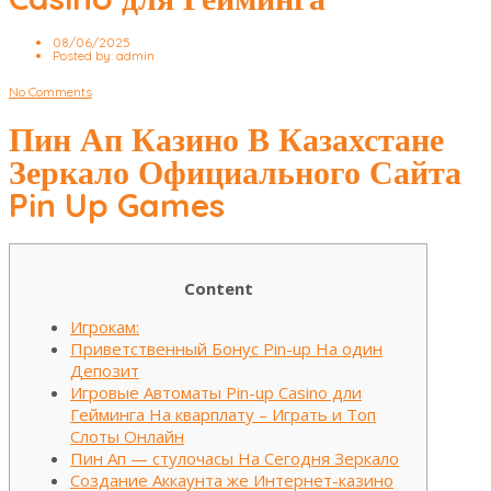
08/06/2025
Posted by:
admin
No Comments
Пин Ап Казино В Казахстане
Зеркало Официального Сайта
Pin Up Games
Content
Игрокам:
Приветственный Бонус Pin-up На один
Депозит
Игровые Автоматы Pin-up Casino дли
Гейминга На кварплату – Играть и Топ
Слоты Онлайн
Пин Ап — стулочасы На Сегодня Зеркало
Создание Аккаунта же Интернет-казино