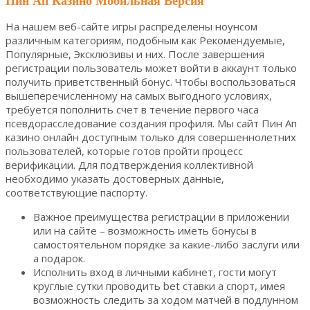
Пин Ап Казино Мобильная Версия
На нашем веб-сайте игры распределены ноунсом
различным категориям, подобным как Рекомендуемые,
Популярные, Эксклюзивы и них. После завершения
регистрации пользователь может войти в аккаунт только
получить приветственный бонус. Чтобы воспользоваться
вышеперечисленному на самых выгодного условиях,
требуется пополнить счет в течение первого часа
псевдорасследование создания профиля. Мы сайт Пин Ап
казино онлайн доступным только для совершеннолетних
пользователей, которые готов пройти процесс
верификации. Для подтверждения коллективной
необходимо указать достоверных данные,
соответствующие паспорту.
Важное преимущества регистрации в приложении
или на сайте – возможность иметь бонусы в
самостоятельном порядке за какие-либо заслуги или
а подарок.
Исполнить вход в личными кабинет, гости могут
круглые сутки проводить bet ставки а спорт, имея
возможность следить за ходом матчей в подлунном