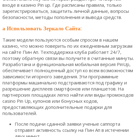
входе в казино Pin up. Где расписаны правила, только
зарегистрироваться, защитить личной данные, вопросы
безопасности, методы пополнения и вывода средств.
а Использовать Зеркало Сайта:
Такие модели пользуются особым спросом в нашем
казино, что можно поверить по их ежедневным загрузкам
на сайте Пин Ап. Техподдержка клуба работает 24/7,
поэтому обратную связи вы получите в считанные минуты.
Разработана и функциональная мобильная версия PinUp,
обеспечивает полноценный доступ ко всем возможностям
зависимости игорного заведения. Эти программные
платформы машинально подстраиваются под графику и
разрешение дисплеев смартфонов или планшетов. На
партнерских площадках легко найти или виды промокодов
casino Pin Up, купонов или бонусных кодов,
предоставляющих дополнительные подарки для
пользователей.
После подачи сданной заявки ученые саппорта
отправят активность ссылку на Пин Ап в истечении
двух минут.