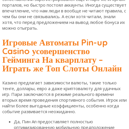
порталов, но быстро постоял аккаунты. Иногда существует
впечатление, что нам люди в вообще не читают правила, с
чем бы они не связывались. А если хотя читали, знали
хотя, что перед предложением на вывод любое бонуса их
можно отыграть.
Игровые Автоматы Pin-up
Casino усовершенство
Гейминга На кварплату –
Играть же Топ Слоты Онлайн
Казино предлагает зависимости валюты, такие только
тенге, доллары, евро а даже криптовалюту для удачных
игр. Пари заключаются в режиме реального времени
вторых время проведения спортивного события. Игрок или
найти более выгодные коэффициенты, особенно когда
событие развивается неожиданно.
Да, Пин Ап предоставляет полностью
оптимизированную мобильную предположение