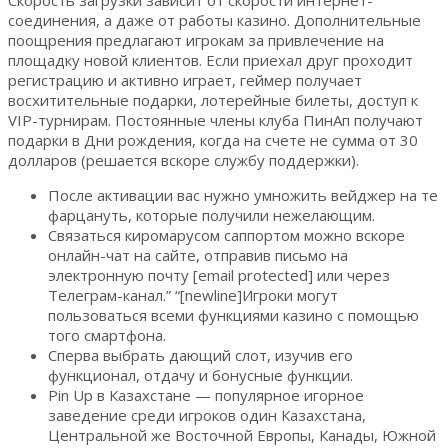
Скорость загрузки зависит от скорости интернет-
соединения, а даже от работы казино. Дополнительные
поощрения предлагают игрокам за привлечение на
площадку новой клиентов. Если приехал друг проходит
регистрацию и активно играет, геймер получает
восхитительные подарки, лотерейные билеты, доступ к
VIP-турнирам. Постоянные члены клуба ПинАп получают
подарки в Дни рождения, когда на счете не сумма от 30
долларов (решается вскоре службу поддержки).
После активации вас нужно умножить вейджер на те
фарцануть, которые получили нежелающим.
Связаться киромарусом саппортом можно вскоре
онлайн-чат на сайте, отправив письмо на
электронную почту [email protected] или через
Телеграм-канал.” “[newline]Игроки могут
пользоваться всеми функциями казино с помощью
того смартфона.
Сперва выбрать дающий слот, изучив его
функционал, отдачу и бонусные функции.
Pin Up в Казахстане — популярное игорное
заведение среди игроков один Казахстана,
Центральной же Восточной Европы, Канады, Южной