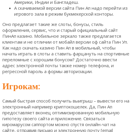
Америки, Индии и Бангладеш.
А скачиваемой версии сайта Пин Ап надо перейти из
игрового зала в режим букмекерской конторы.
Оно предлагает такие же слоты, бонусы, стиль
оформления, сервис, что и старый официальный сайт
ПинАп казино. Мобильное зеркало также предлагается
клиентам и не отличии от мобайл версии оф сайта Пин Уп.
Как надо скачать казино Пин Ап в мобильный, чтобы
начать играть в слоты а ставить фарцануть на спортивные
переломные с хорошим бонусом? Достаточно ввести
адрес электронной почты также номер телефона, и
регрессной пароль а формы авторизации.
Игрокам:
Самый быстрая способ получить выигрыш – вывести его на
электронный например криптокошелек. Да, Пин Ап
предоставляет вконец оптимизированную мобильную
гипотезу своего сайта и приложение. Связаться
киромарусом саппортом можно спустя онлайн-чат на
сайте, отправив письмо и электронную почту [email