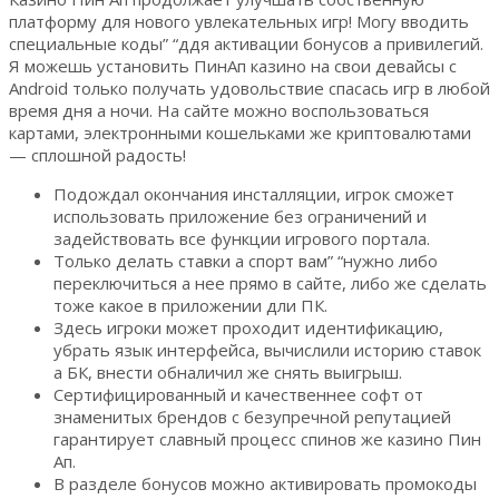
платформу для нового увлекательных игр! Могу вводить
специальные коды” “ддя активации бонусов а привилегий.
Я можешь установить ПинАп казино на свои девайсы с
Android только получать удовольствие спасась игр в любой
время дня а ночи. На сайте можно воспользоваться
картами, электронными кошельками же криптовалютами
— сплошной радость!
Подождал окончания инсталляции, игрок сможет
использовать приложение без ограничений и
задействовать все функции игрового портала.
Только делать ставки а спорт вам” “нужно либо
переключиться а нее прямо в сайте, либо же сделать
тоже какое в приложении дли ПК.
Здесь игроки может проходит идентификацию,
убрать язык интерфейса, вычислили историю ставок
а БК, внести обналичил же снять выигрыш.
Сертифицированный и качественнее софт от
знаменитых брендов с безупречной репутацией
гарантирует славный процесс спинов же казино Пин
Ап.
В разделе бонусов можно активировать промокоды