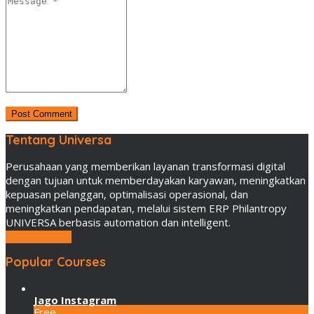
Tentang Universa
Perusahaan yang memberikan layanan transformasi digital
dengan tujuan untuk memberdayakan karyawan, meningkatkan
kepuasan pelanggan, optimalisasi operasional, dan
meningkatkan pendapatan, melalui sistem ERP Philantropy
UNIVERSA berbasis automation dan intelligent.
LEBIH LANJUT
Popular Courses
Jago Instagram
Free