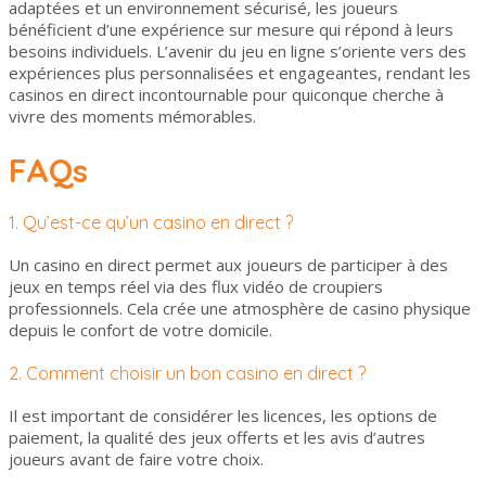
adaptées et un environnement sécurisé, les joueurs
bénéficient d’une expérience sur mesure qui répond à leurs
besoins individuels. L’avenir du jeu en ligne s’oriente vers des
expériences plus personnalisées et engageantes, rendant les
casinos en direct incontournable pour quiconque cherche à
vivre des moments mémorables.
FAQs
1. Qu’est-ce qu’un casino en direct ?
Un casino en direct permet aux joueurs de participer à des
jeux en temps réel via des flux vidéo de croupiers
professionnels. Cela crée une atmosphère de casino physique
depuis le confort de votre domicile.
2. Comment choisir un bon casino en direct ?
Il est important de considérer les licences, les options de
paiement, la qualité des jeux offerts et les avis d’autres
joueurs avant de faire votre choix.