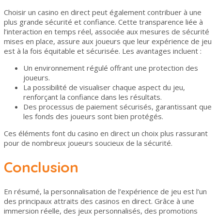
Choisir un casino en direct peut également contribuer à une
plus grande sécurité et confiance. Cette transparence liée à
l’interaction en temps réel, associée aux mesures de sécurité
mises en place, assure aux joueurs que leur expérience de jeu
est à la fois équitable et sécurisée. Les avantages incluent :
Un environnement régulé offrant une protection des
joueurs.
La possibilité de visualiser chaque aspect du jeu,
renforçant la confiance dans les résultats.
Des processus de paiement sécurisés, garantissant que
les fonds des joueurs sont bien protégés.
Ces éléments font du casino en direct un choix plus rassurant
pour de nombreux joueurs soucieux de la sécurité.
Conclusion
En résumé, la personnalisation de l’expérience de jeu est l’un
des principaux attraits des casinos en direct. Grâce à une
immersion réelle, des jeux personnalisés, des promotions