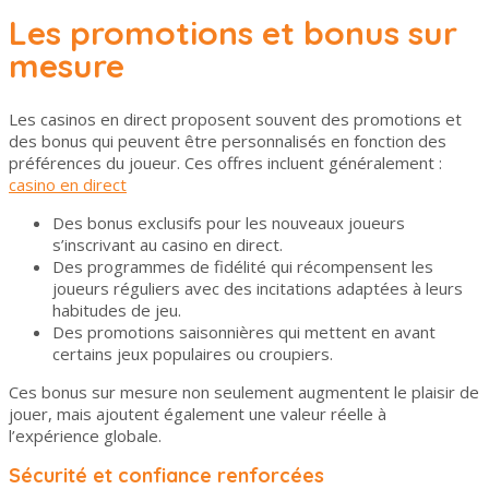
Les promotions et bonus sur
mesure
Les casinos en direct proposent souvent des promotions et
des bonus qui peuvent être personnalisés en fonction des
préférences du joueur. Ces offres incluent généralement :
casino en direct
Des bonus exclusifs pour les nouveaux joueurs
s’inscrivant au casino en direct.
Des programmes de fidélité qui récompensent les
joueurs réguliers avec des incitations adaptées à leurs
habitudes de jeu.
Des promotions saisonnières qui mettent en avant
certains jeux populaires ou croupiers.
Ces bonus sur mesure non seulement augmentent le plaisir de
jouer, mais ajoutent également une valeur réelle à
l’expérience globale.
Sécurité et confiance renforcées