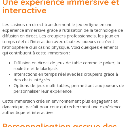
Une expérience immersive et
interactive
Les casinos en direct transforment le jeu en ligne en une
expérience immersive grâce à l’utilisation de la technologie de
diffusion en direct. Les croupiers professionnels, les jeux en
temps réel et l’interaction avec d’autres joueurs recréent
l’atmosphère d’un casino physique. Voici quelques éléments
qui contribuent à cette immersion :
Diffusion en direct de jeux de table comme le poker, la
roulette et le blackjack.
Interactions en temps réel avec les croupiers grâce à
des chats intégrés.
Options de jeux multi-tables, permettant aux joueurs de
personnaliser leur expérience.
Cette immersion crée un environnement plus engageant et
dynamique, parfait pour ceux qui recherchent une expérience
authentique et interactive.
Personnalisation accrue des