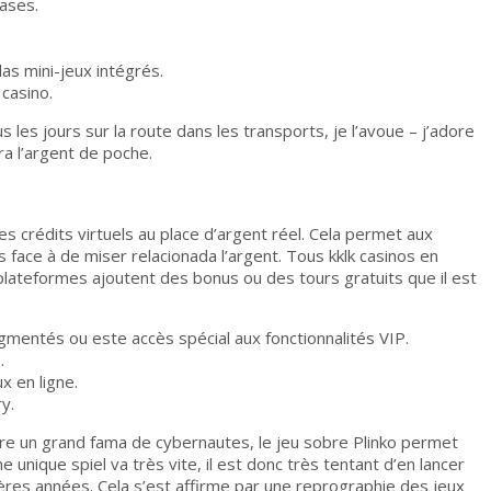
eases.
as mini-jeux intégrés.
 casino.
s les jours sur la route dans les transports, je l’avoue – j’adore
ara l’argent de poche.
 crédits virtuels au place d’argent réel. Cela permet aux
s face à de miser relacionada l’argent. Tous kklk casinos en
 plateformes ajoutent des bonus ou des tours gratuits que il est
mentés ou este accès spécial aux fonctionnalités VIP.
.
 en ligne.
y.
uire un grand fama de cybernautes, le jeu sobre Plinko permet
 unique spiel va très vite, il est donc très tentant d’en lancer
ères années. Cela s’est affirme par une reprographie des jeux