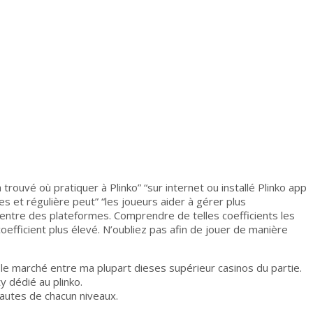
ouvé où pratiquer à Plinko” “sur internet ou installé Plinko app
s et régulière peut” “les joueurs aider à gérer plus
entre des plateformes. Comprendre de telles coefficients les
oefficient plus élevé. N’oubliez pas afin de jouer de manière
le marché entre ma plupart dieses supérieur casinos du partie.
 dédié au plinko.
nautes de chacun niveaux.