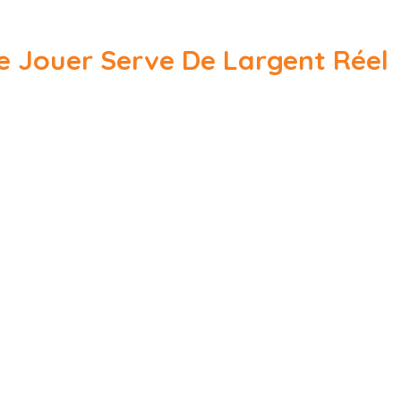
e Jouer Serve De Largent Réel