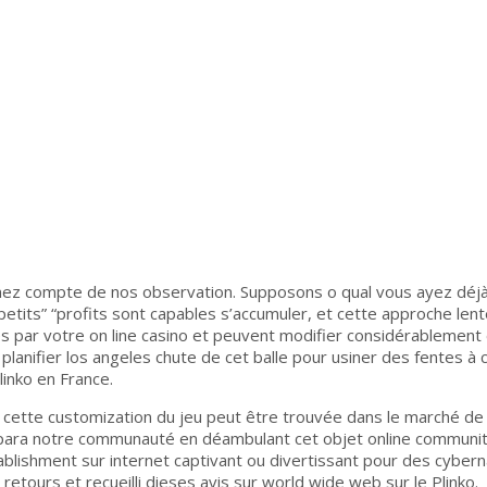
nez compte de nos observation. Supposons o qual vous ayez déjà tr
petits” “profits sont capables s’accumuler, et cette approche lente
 par votre on line casino et peuvent modifier considérablement 
planifier los angeles chute de cet balle pour usiner des fentes à c
inko en France.
cette customization du jeu peut être trouvée dans le marché de 
 para notre communauté en déambulant cet objet online community
tablishment sur internet captivant ou divertissant pour des cyber
retours et recueilli dieses avis sur world wide web sur le Plinko.