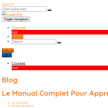
Search
Toggle navigation
Courses
Hot
Sign up
Sign up
Log in
Courses
Hot
Blog
Le Manual Complet Pour Appré
13/03/2025
Posted by:
admin