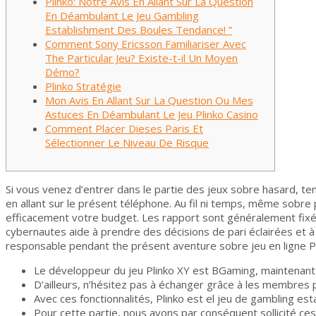
Plinko: Notre Avis En Allant Sur La Question
En Déambulant Le Jeu Gambling
Establishment Des Boules Tendance! ”
Comment Sony Ericsson Familiariser Avec
The Particular Jeu? Existe-t-il Un Moyen
Démo?
Plinko Stratégie
Mon Avis En Allant Sur La Question Ou Mes
Astuces En Déambulant Le Jeu Plinko Casino
Comment Placer Dieses Paris Et
Sélectionner Le Niveau De Risque
Si vous venez d’entrer dans le partie des jeux sobre hasard, te
en allant sur le présent téléphone. Au fil ni temps, même sobre 
efficacement votre budget. Les rapport sont généralement fixés
cybernautes aide à prendre des décisions de pari éclairées et à 
responsable pendant the présent aventure sobre jeu en ligne Pl
Le développeur du jeu Plinko XY est BGaming, maintenant 
D’ailleurs, n’hésitez pas à échanger grâce à les membres
Avec ces fonctionnalités, Plinko est el jeu de gambling es
Pour cette partie, nous avons par conséquent sollicité ces 