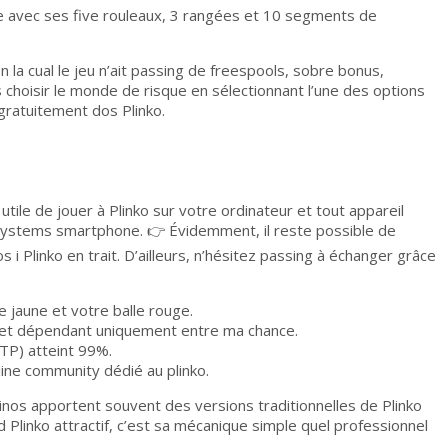
ée avec ses five rouleaux, 3 rangées et 10 segments de
 la cual le jeu n’ait passing de freespools, sobre bonus,
choisir le monde de risque en sélectionnant l’une des options
gratuitement dos Plinko.
utile de jouer à Plinko sur votre ordinateur et tout appareil
e systems smartphone. 👉 Évidemment, il reste possible de
 Plinko en trait. D’ailleurs, n’hésitez passing à échanger grâce
 jaune et votre balle rouge.
le et dépendant uniquement entre ma chance.
TP) atteint 99%.
ine community dédié au plinko.
sinos apportent souvent des versions traditionnelles de Plinko
Plinko attractif, c’est sa mécanique simple quel professionnel