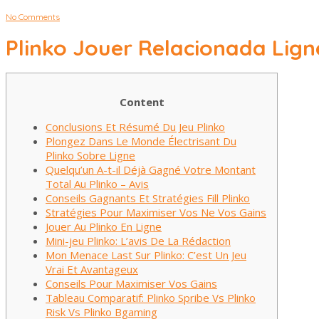
No Comments
Plinko Jouer Relacionada Lign
Content
Conclusions Et Résumé Du Jeu Plinko
Plongez Dans Le Monde Électrisant Du
Plinko Sobre Ligne
Quelqu’un A-t-il Déjà Gagné Votre Montant
Total Au Plinko – Avis
Conseils Gagnants Et Stratégies Fill Plinko
Stratégies Pour Maximiser Vos Ne Vos Gains
Jouer Au Plinko En Ligne
Mini-jeu Plinko: L’avis De La Rédaction
Mon Menace Last Sur Plinko: C’est Un Jeu
Vrai Et Avantageux
Conseils Pour Maximiser Vos Gains
Tableau Comparatif: Plinko Spribe Vs Plinko
Risk Vs Plinko Bgaming