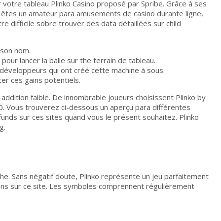
votre tableau Plinko Casino proposé par Spribe. Grâce à ses
s êtes un amateur para amusements de casino durante ligne,
difficile sobre trouver des data détaillées sur child
ù son nom.
pour lancer la balle sur the terrain de tableau.
es développeurs qui ont créé cette machine à sous.
er ces gains potentiels.
addition faible. De innombrable joueurs choisissent Plinko by
0. Vous trouverez ci-dessous un aperçu para différentes
unds sur ces sites quand vous le présent souhaitez. Plinko
g.
che. Sans négatif doute, Plinko représente un jeu parfaitement
dons sur ce site. Les symboles comprennent régulièrement