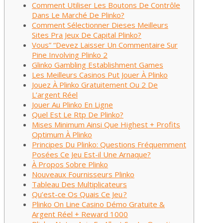
Comment Utiliser Les Boutons De Contrôle
Dans Le Marché De Plinko?
Comment Sélectionner Dieses Meilleurs
Sites Pra Jeux De Capital Plinko?
Vous” “Devez Laisser Un Commentaire Sur
Pine Involving Plinko 2
Glinko Gambling Establishment Games
Les Meilleurs Casinos Put Jouer À Plinko
Jouez À Plinko Gratuitement Ou 2 De
L’argent Réel
Jouer Au Plinko En Ligne
Quel Est Le Rtp De Plinko?
Mises Minimum Ainsi Que Highest + Profits
Optimum À Plinko
Principes Du Plinko: Questions Fréquemment
Posées Ce Jeu Est-il Une Arnaque?
À Propos Sobre Plinko
Nouveaux Fournisseurs Plinko
Tableau Des Multiplicateurs
Qu’est-ce Os Quais Ce Jeu ?
Plinko On Line Casino Démo Gratuite &
Argent Réel + Reward 1000