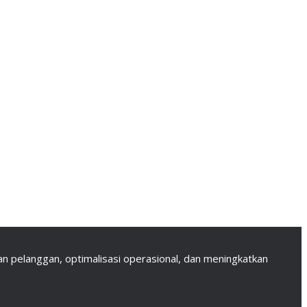
 pelanggan, optimalisasi operasional, dan meningkatkan