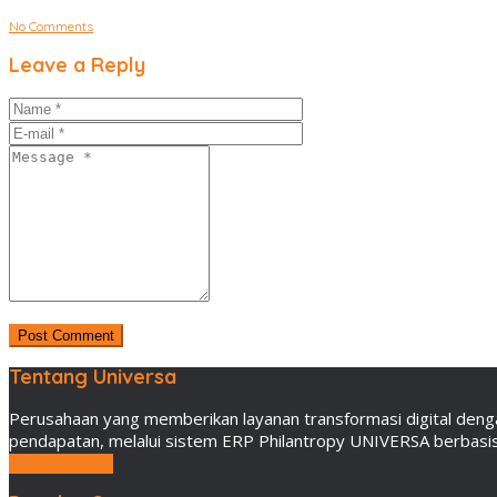
No Comments
Leave a Reply
Tentang Universa
Perusahaan yang memberikan layanan transformasi digital deng
pendapatan, melalui sistem ERP Philantropy UNIVERSA berbasis 
LEBIH LANJUT