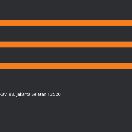
Kav. 88, Jakarta Selatan 12520