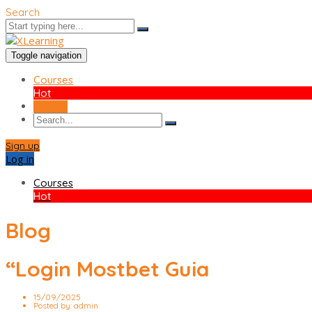
Search
Toggle navigation
Courses
Hot
Sign up
Sign up
Log in
Courses
Hot
Blog
“Login Mostbet Guia
15/09/2025
Posted by:
admin