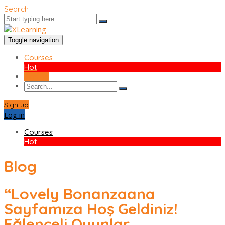
Search
Toggle navigation
Courses
Hot
Sign up
Sign up
Log in
Courses
Hot
Blog
“Lovely Bonanzaana
Sayfamıza Hoş Geldiniz!
Eğlenceli Oyunlar