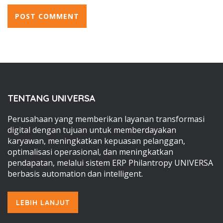
TENTANG UNIVERSA
Perusahaan yang memberikan layanan transformasi
digital dengan tujuan untuk memberdayakan
karyawan, meningkatkan kepuasan pelanggan,
optimalisasi operasional, dan meningkatkan
pendapatan, melalui sistem ERP Philantropy UNIVERSA
berbasis automation dan intelligent.
LEBIH LANJUT