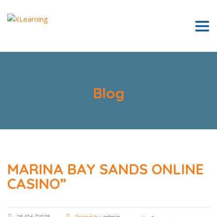
Tog
navi
Blog
MARINA BAY SANDS ONLINE
CASINO”
25/06/2025
Posted by:
admin