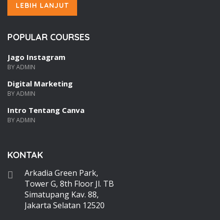
LEBIH LANJUT
POPULAR COURSES
Jago Instagram
BY ADMIN
Digital Marketing
BY ADMIN
Intro Tentang Canva
BY ADMIN
KONTAK
Arkadia Green Park,
Tower G, 8th Floor Jl. TB
Simatupang Kav. 88,
Jakarta Selatan 12520