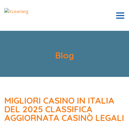
Tog
navi
Blog
MIGLIORI CASINO IN ITALIA
DEL 2025 CLASSIFICA
AGGIORNATA CASINÒ LEGALI