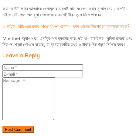
ক্যাশআউট ফিচার আপনাকে খেলাধুলার মধ্যেই লাভ সংরক্ষণ করার সুযোগ দেয়। আপনি
চাইলে বেট পেলে খেলাধুলা শেষ হওয়ার আগেই টাকা তুলে নিতে পারবেন।
৫. লাইভ বেটিং-এর জন্য Mostbet অ্যাপে কোন ধরনের নিরাপত্তা ব্যবস্থা আছে?
Mostbet অ্যাপ SSL এনক্রিপশন ব্যবহার করে, দুই ধাপ যাচাইকরণ সুবিধা রয়েছে এবং
নিরাপদ পেমেন্ট গেটওয়ে রয়েছে, যা ব্যবহারকারীর তথ্য ও টাকার নিরাপত্তা নিশ্চিত করে।
Leave a Reply