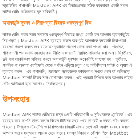
স্ট্রাটেজির পাশাপাশি Mostbet APK এর ফিচারগুলোর সঠিক ব্যবহারই একটি সফল
লাইভ বেটিং অভিজ্ঞতার মূল চাবিকাঠি।
অ্যাকাউন্ট সুরক্ষা ও নিরাপত্তা বিষয়ক গুরুত্বপূর্ণ দিক
লাইভ বেটিং করার সময় সবচেয়ে গুরুত্বপূর্ণ বিষয়ের মধ্যে একটি হল আপনার অ্যাকাউন্টের
নিরাপত্তা। Mostbet APK ব্যবহার করলে অবশ্যই আপনাকে কয়েকটি নিরাপত্তা
ব্যবস্থা গ্রহণ করতে হবে যাতে অননুমোদিত প্রবেশ থেকে রক্ষা পাওয়া যায়। প্রথমত,
শক্তিশালী পাসওয়ার্ড ব্যবহার করা উচিত এবং সেটি নিয়মিত পরিবর্তন করা ভাল। দ্বিতীয়ত,
দুই ধাপ যাচাইকরণ সক্রিয় করলে অ্যাকাউন্ট সুরক্ষায় অনেকটাই সাহায্য হয়। তৃতীয়ত,
পাবলিক বা অজানা ওয়াইফাই থেকে লগইন এড়িয়ে চলুন এবং অফিসিয়াল সাইট ও অ্যাপ-ই
ব্যবহার করুন। এর পাশাপাশি, যেকোনো সন্দেহজনক কার্যকলাপ দেখতে পেলে তা অবিলম্বে
Mostbet সাপোর্ট টিমের সঙ্গে যোগাযোগ করুন। এই প্রচেষ্টা নিশ্চিত করে আপনার লাইভ
বেটিং অভিজ্ঞতা হবে নিরাপদ ও নির্ভরযোগ্য।
উপসংহার
Mostbet APK লাইভ বেটিংয়ের জন্য একটি শক্তিশালী ও সুবিধাজনক প্ল্যাটফর্ম। এর
ব্যবহার করে আপনি হাতে-কলমে রিয়েল টাইমের তথ্য পেয়ে সাশ্রয়ী ও দ্রুত বেটিং করতে
পারবেন। উপযুক্ত স্ট্রাটেজি ও নিরাপত্তার বিষয়টি মাথায় রেখে এই অ্যাপ ব্যবহার করলে
আপনার জয়ের সম্ভাবনা অনেক বেড়ে যাবে। সমস্ত ফিচার ও কৌশল মিলে Mostbet