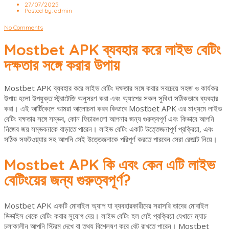
27/07/2025
Posted by:
admin
No Comments
Mostbet APK ব্যবহার করে লাইভ বেটিং
দক্ষতার সঙ্গে করার উপায়
Mostbet APK ব্যবহার করে লাইভ বেটিং দক্ষতার সঙ্গে করার সবচেয়ে সহজ ও কার্যকর
উপায় হলো উপযুক্ত স্ট্রাটেজি অনুসরণ করা এবং অ্যাপের সকল সুবিধা সঠিকভাবে ব্যবহার
করা। এই আর্টিকেলে আমরা আলোচনা করব কিভাবে Mostbet APK এর মাধ্যমে লাইভ
বেটিং দক্ষতার সঙ্গে সম্ভব, কোন ফিচারগুলো আপনার জন্য গুরুত্বপূর্ণ এবং কিভাবে আপনি
নিজের জয় সম্ভবনাকে বাড়াতে পারেন। লাইভ বেটিং একটি উত্তেজনাপূর্ণ প্রক্রিয়া, এবং
সঠিক সফটওয়্যার সহ আপনি সেই উত্তেজনাকে পরিপূর্ণ করতে পারবেন সেরা রেজাল্ট নিয়ে।
Mostbet APK কি এবং কেন এটি লাইভ
বেটিংয়ের জন্য গুরুত্বপূর্ণ?
Mostbet APK একটি মোবাইল অ্যাপ যা ব্যবহারকারীদের সরাসরি তাদের মোবাইল
ডিভাইস থেকে বেটিং করার সুযোগ দেয়। লাইভ বেটিং হল সেই প্রক্রিয়া যেখানে ম্যাচ
চলাকালীন আপনি স্ট্রিম দেখে বা তথ্য বিশ্লেষণ করে বেট রাখতে পারেন। Mostbet