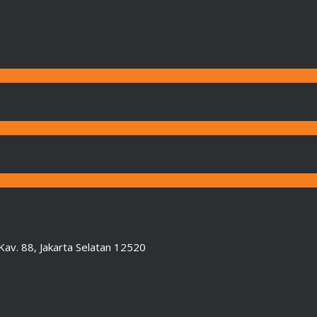
Kav. 88, Jakarta Selatan 12520