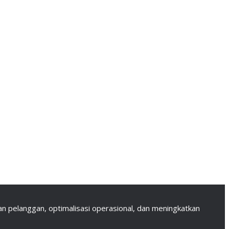
 pelanggan, optimalisasi operasional, dan meningkatkan