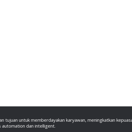
an tujuan untuk memberdayakan karyawan, meningkatkan kepuasan
automation dan intelligent.