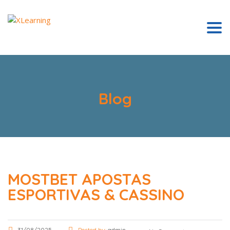
Tog
navi
Blog
MOSTBET APOSTAS
ESPORTIVAS & CASSINO
31/08/2025
Posted by:
admin