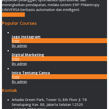
meningkatkan pendapatan, melalui sistem ERP Philantropy
UNIVERSA berbasis automation dan intelligent.
LEBIH LANJUT
Popular Courses
Jago Instagram
Free
By admin
Digital Marketing
Free
By admin
Intro Tentang Canva
Free
By admin
Kontak
Arkadia Green Park, Tower G, 8th Floor Jl. TB
Simatupang Kav. 88, Jakarta Selatan 12520