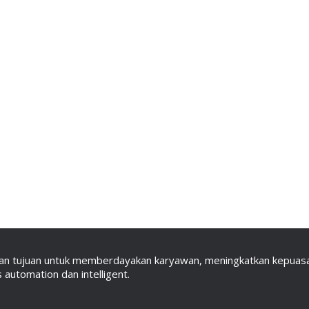
an tujuan untuk memberdayakan karyawan, meningkatkan kepuasan
automation dan intelligent.