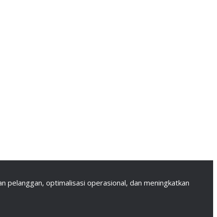
 pelanggan, optimalisasi operasional, dan meningkatkan