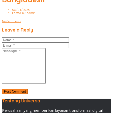
06/04/2025
Posted by:
admin
No Comments
Leave a Reply
Tentang Universa
Perusahaan yang memberikan layanan transformasi digital