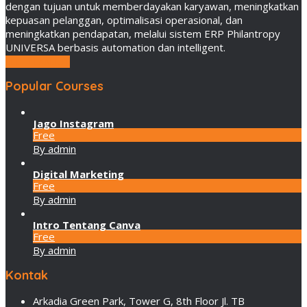
dengan tujuan untuk memberdayakan karyawan, meningkatkan
kepuasan pelanggan, optimalisasi operasional, dan
meningkatkan pendapatan, melalui sistem ERP Philantropy
UNIVERSA berbasis automation dan intelligent.
LEBIH LANJUT
Popular Courses
Jago Instagram
Free
By admin
Digital Marketing
Free
By admin
Intro Tentang Canva
Free
By admin
Kontak
Arkadia Green Park, Tower G, 8th Floor Jl. TB