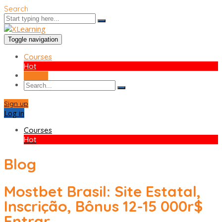
Search
Toggle navigation
Courses
Hot
Sign up
Sign up
Log in
Courses
Hot
Blog
Mostbet Brasil: Site Estatal,
Inscrição, Bônus 12-15 000r$
Entrar