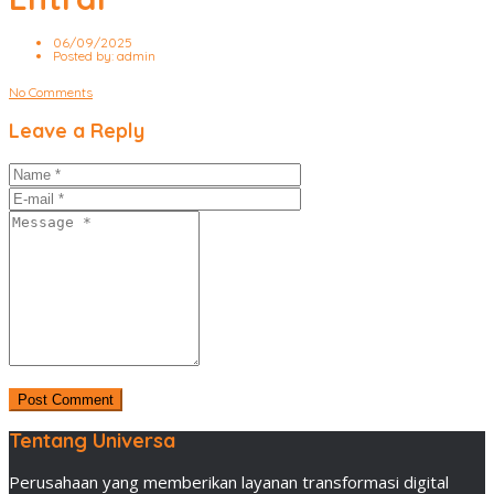
06/09/2025
Posted by:
admin
No Comments
Leave a Reply
Tentang Universa
Perusahaan yang memberikan layanan transformasi digital