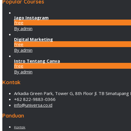
Popular Courses
Jago Instagram
Free
By admin
Digital Marketing
Free
By admin
Intro Tentang Canva
Free
By admin
Kontak
Arkadia Green Park, Tower G, 8th Floor Jl. TB Simatupang 
+62 822-9883-0366
info@universa.co.id
Panduan
Kontak