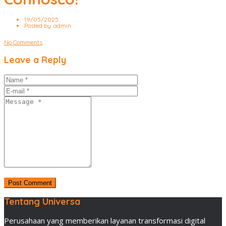
19/05/2025
Posted by:
admin
No Comments
Leave a Reply
Tentang Universa
Perusahaan yang memberikan layanan transformasi digital