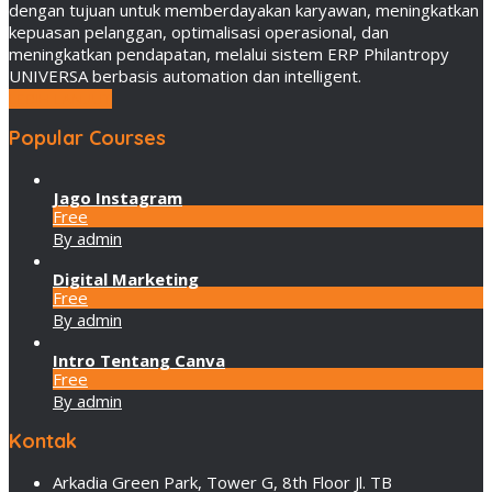
dengan tujuan untuk memberdayakan karyawan, meningkatkan
kepuasan pelanggan, optimalisasi operasional, dan
meningkatkan pendapatan, melalui sistem ERP Philantropy
UNIVERSA berbasis automation dan intelligent.
LEBIH LANJUT
Popular Courses
Jago Instagram
Free
By admin
Digital Marketing
Free
By admin
Intro Tentang Canva
Free
By admin
Kontak
Arkadia Green Park, Tower G, 8th Floor Jl. TB