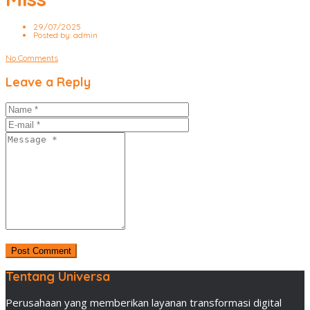
29/07/2025
Posted by:
admin
No Comments
Leave a Reply
Tentang Universa
Perusahaan yang memberikan layanan transformasi digital