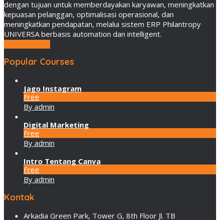
dengan tujuan untuk memberdayakan karyawan, meningkatkan
kepuasan pelanggan, optimalisasi operasional, dan
meningkatkan pendapatan, melalui sistem ERP Philantropy
UNIVERSA berbasis automation dan intelligent.
LEBIH LANJUT
Popular Courses
Jago Instagram
Free
By admin
Digital Marketing
Free
By admin
Intro Tentang Canva
Free
By admin
Kontak
Arkadia Green Park, Tower G, 8th Floor Jl. TB