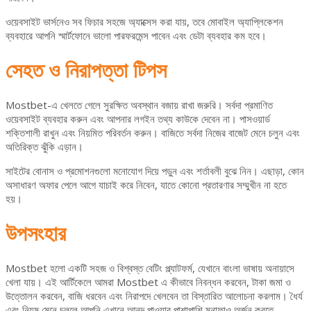
ওয়েবসাইট ভার্সনেও সব ফিচার সহজে অ্যাক্সেস করা যায়, তবে মোবাইল অ্যাপ্লিকেশন
ব্যবহারে আপনি স্মার্টফোনে ভালো পারফরমেন্স পাবেন এবং ডেটা ব্যবহার কম হবে।
সেহত ও নিরাপত্তা টিপস
Mostbet-এ খেলতে গেলে সুরক্ষিত অবস্থান বজায় রাখা জরুরি। সর্বদা প্রমাণিত
ওয়েবসাইট ব্যবহার করুন এবং আপনার লগইন তথ্য কাউকে দেবেন না। পাসওয়ার্ড
শক্তিশালী রাখুন এবং নিয়মিত পরিবর্তন করুন। বাজিতে সর্বদা নিজের বাজেট মেনে চলুন এবং
অতিরিক্ত ঝুঁকি এড়ান।
সাইটের বোনাস ও প্রমোশনগুলো মনোযোগ দিয়ে পড়ুন এবং শর্তাবলী বুঝে নিন। এছাড়া, কোন
অসাধারণ অফার পেলে আগে যাচাই করে নিবেন, যাতে কোনো প্রতারণার সম্মুখীন না হতে
হয়।
উপসংহার
Mostbet হলো একটি সহজ ও বিশ্বস্ত বেটিং প্ল্যাটফর্ম, যেখানে বাংলা ভাষায় অনায়াসে
খেলা যায়। এই আর্টিকেলে আমরা Mostbet এ কীভাবে নিবন্ধন করবেন, টাকা জমা ও
উত্তোলন করবেন, বাজি ধরবেন এবং নিরাপদে খেলবেন তা বিস্তারিত আলোচনা করলাম। ধৈর্য
এবং নিয়ম মেনে চললে আপনি এখানে আনন্দ পাওয়ার পাশাপাশি মুনাফাও অর্জন করতে