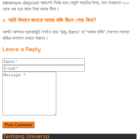
Minimum deposit প্রায়শই নির্ভর করে পেমেন্ট পদ্ধতির উপর, তবে সাধারণত ১০০
থেকে শুরু হয়ে থাকে টাকা জমার সীমা।
৫. আমি কিভাবে জানবো আমার বাজি জিতে গেছে কিনা?
আপনি আপনার অ্যাকাউন্টে লগইন করে “My Bets” বা “আমার বাজি” সেকশনে সমস্ত
বাজির ফলাফল দেখতে পারবেন।
Leave a Reply
Tentang Universa