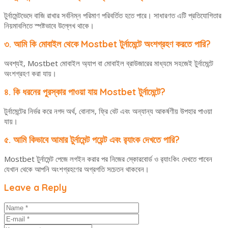
টুর্নামেন্টভেদে বাজি রাখার সর্বনিম্ন পরিমাণ পরিবর্তিত হতে পারে। সাধারণত এটি প্রতিযোগিতার
নিয়মাবলিতে স্পষ্টভাবে উল্লেখ থাকে।
৩. আমি কি মোবাইল থেকে Mostbet টুর্নামেন্টে অংশগ্রহণ করতে পারি?
অবশ্যই, Mostbet মোবাইল অ্যাপ বা মোবাইল ব্রাউজারের মাধ্যমে সহজেই টুর্নামেন্টে
অংশগ্রহণ করা যায়।
৪. কি ধরনের পুরস্কার পাওয়া যায় Mostbet টুর্নামেন্টে?
টুর্নামেন্টের নির্ভর করে নগদ অর্থ, বোনাস, ফ্রি বেট এবং অন্যান্য আকর্ষণীয় উপহার পাওয়া
যায়।
৫. আমি কিভাবে আমার টুর্নামেন্ট পয়েন্ট এবং র‌্যাংক দেখতে পারি?
Mostbet টুর্নামেন্ট পেজে লগইন করার পর নিজের স্কোরবোর্ড ও র‌্যাংকিং দেখতে পাবেন
যেখান থেকে আপনি অংশগ্রহণের অগ্রগতি সচেতন থাকবেন।
Leave a Reply