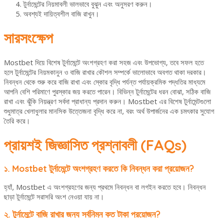
টুর্নামেন্টের নিয়মাবলী ভালভাবে বুঝুন এবং অনুসরণ করুন।
অবশ্যই দায়িত্বশীল বাজি রাখুন।
সারসংক্ষেপ
Mostbet দিয়ে বিশেষ টুর্নামেন্টে অংশগ্রহণ করা সহজ এবং উপভোগ্য, তবে সফল হতে
হলে টুর্নামেন্টের নিয়মকানুন ও বাজি রাখার কৌশল সম্পর্কে ভালোভাবে অবগত থাকা দরকার।
নিবন্ধন থেকে শুরু করে বাজি রাখা এবং স্কোর বৃদ্ধি পর্যন্ত পর্যায়ক্রমিক পদ্ধতির মাধ্যমে
আপনি বেশি পরিমাণে পুরস্কার জয় করতে পারেন। বিভিন্ন টুর্নামেন্টের ধরন বোঝা, সঠিক বাজি
রাখা এবং ঝুঁকি নিয়ন্ত্রণ সর্বদা প্রাধান্য প্রদান করুন। Mostbet এর বিশেষ টুর্নামেন্টগুলো
শুধুমাত্র খেলাধুলার মানসিক উত্তেজনা বৃদ্ধি করে না, বরং অর্থ উপার্জনের এক চমৎকার সুযোগ
তৈরি করে।
প্রায়শই জিজ্ঞাসিত প্রশ্নাবলী (FAQs)
১. Mostbet টুর্নামেন্টে অংশগ্রহণ করতে কি নিবন্ধন করা প্রয়োজন?
হ্যাঁ, Mostbet এ অংশগ্রহণের জন্য প্রথমে নিবন্ধন বা লগইন করতে হবে। নিবন্ধন
ছাড়া টুর্নামেন্টে সরাসরি অংশ নেওয়া যায় না।
২. টুর্নামেন্টে বাজি রাখার জন্য সর্বনিম্ন কত টাকা প্রয়োজন?