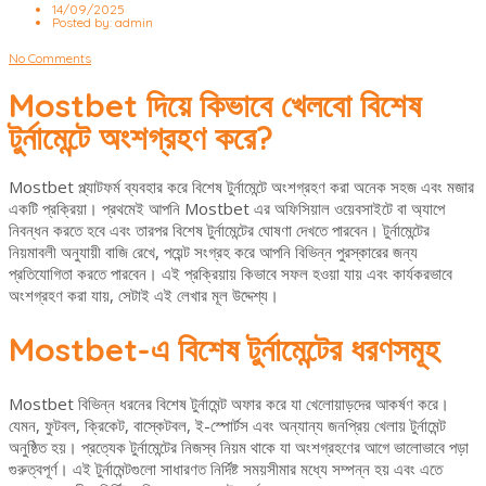
14/09/2025
Posted by:
admin
No Comments
Mostbet দিয়ে কিভাবে খেলবো বিশেষ
টুর্নামেন্টে অংশগ্রহণ করে?
Mostbet প্ল্যাটফর্ম ব্যবহার করে বিশেষ টুর্নামেন্টে অংশগ্রহণ করা অনেক সহজ এবং মজার
একটি প্রক্রিয়া। প্রথমেই আপনি Mostbet এর অফিসিয়াল ওয়েবসাইটে বা অ্যাপে
নিবন্ধন করতে হবে এবং তারপর বিশেষ টুর্নামেন্টের ঘোষণা দেখতে পারবেন। টুর্নামেন্টের
নিয়মাবলী অনুযায়ী বাজি রেখে, পয়েন্ট সংগ্রহ করে আপনি বিভিন্ন পুরস্কারের জন্য
প্রতিযোগিতা করতে পারবেন। এই প্রক্রিয়ায় কিভাবে সফল হওয়া যায় এবং কার্যকরভাবে
অংশগ্রহণ করা যায়, সেটাই এই লেখার মূল উদ্দেশ্য।
Mostbet-এ বিশেষ টুর্নামেন্টের ধরণসমূহ
Mostbet বিভিন্ন ধরনের বিশেষ টুর্নামেন্ট অফার করে যা খেলোয়াড়দের আকর্ষণ করে।
যেমন, ফুটবল, ক্রিকেট, বাস্কেটবল, ই-স্পোর্টস এবং অন্যান্য জনপ্রিয় খেলায় টুর্নামেন্ট
অনুষ্ঠিত হয়। প্রত্যেক টুর্নামেন্টের নিজস্ব নিয়ম থাকে যা অংশগ্রহণের আগে ভালোভাবে পড়া
গুরুত্বপূর্ণ। এই টুর্নামেন্টগুলো সাধারণত নির্দিষ্ট সময়সীমার মধ্যে সম্পন্ন হয় এবং এতে