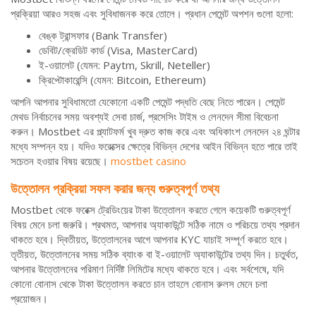
প্রক্রিয়া আরও সহজ এবং সুবিধাজনক করে তোলে। প্রধান পেমেন্ট অপশন গুলো হলো:
বেঙ্ক ট্রান্সফার (Bank Transfer)
ডেবিট/ক্রেডিট কার্ড (Visa, MasterCard)
ই-ওয়ালেট (যেমন: Paytm, Skrill, Neteller)
ক্রিপ্টোকারেন্সি (যেমন: Bitcoin, Ethereum)
আপনি আপনার সুবিধামতো যেকোনো একটি পেমেন্ট পদ্ধতি বেছে নিতে পারেন। পেমেন্ট
মেথড নির্বাচনের সময় অবশ্যই সেবা চার্জ, প্রসেসিং টাইম ও লেনদেন সীমা বিবেচনা
করুন। Mostbet এর প্ল্যাটফর্ম খুব দ্রুত কাজ করে এবং অধিকাংশ লেনদেন ২৪ ঘন্টার
মধ্যে সম্পন্ন হয়। যদিও ফরেক্সের ক্ষেত্রে বিভিন্ন দেশের আইন বিভিন্ন হতে পারে তাই
সচেতন হওয়ার বিষয় রয়েছে।
mostbet casino
উত্তোলন প্রক্রিয়া সফল করার জন্য গুরুত্বপূর্ণ তথ্য
Mostbet থেকে ফরেক্স ট্রেডিংয়ের টাকা উত্তোলন করতে গেলে কয়েকটি গুরুত্বপূর্ণ
বিষয় মেনে চলা জরুরি। প্রথমত, আপনার অ্যাকাউন্টে সঠিক নামে ও পরিচয়ে তথ্য প্রদান
থাকতে হবে। দ্বিতীয়ত, উত্তোলনের আগে আপনার KYC যাচাই সম্পূর্ণ করতে হবে।
তৃতীয়ত, উত্তোলনের সময় সঠিক ব্যাংক বা ই-ওয়ালেট অ্যাকাউন্টের তথ্য দিন। চতুর্থত,
আপনার উত্তোলনের পরিমাণ নির্দিষ্ট লিমিটের মধ্যে থাকতে হবে। এবং সর্বশেষে, যদি
কোনো বোনাস থেকে টাকা উত্তোলন করতে চান তাহলে বোনাস রুলস মেনে চলা
প্রয়োজন।