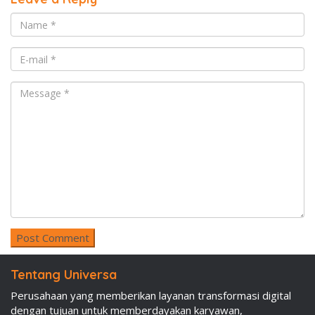
Tentang Universa
Perusahaan yang memberikan layanan transformasi digital
dengan tujuan untuk memberdayakan karyawan,