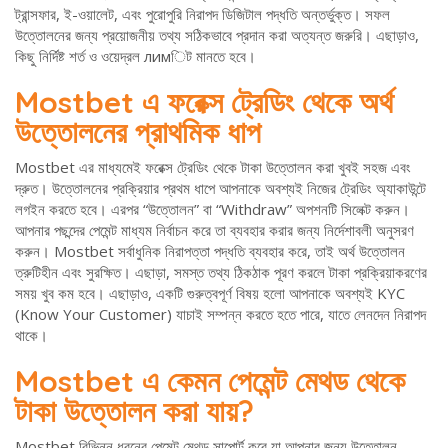
ট্রান্সফার, ই-ওয়ালেট, এবং পুরোপুরি নিরাপদ ডিজিটাল পদ্ধতি অন্তর্ভুক্ত। সফল
উত্তোলনের জন্য প্রয়োজনীয় তথ্য সঠিকভাবে প্রদান করা অত্যন্ত জরুরি। এছাড়াও,
কিছু নির্দিষ্ট শর্ত ও ওয়েদ্রল лимিট মানতে হবে।
Mostbet এ ফরেক্স ট্রেডিং থেকে অর্থ
উত্তোলনের প্রাথমিক ধাপ
Mostbet এর মাধ্যমেই ফরেক্স ট্রেডিং থেকে টাকা উত্তোলন করা খুবই সহজ এবং
দ্রুত। উত্তোলনের প্রক্রিয়ার প্রথম ধাপে আপনাকে অবশ্যই নিজের ট্রেডিং অ্যাকাউন্টে
লগইন করতে হবে। এরপর “উত্তোলন” বা “Withdraw” অপশনটি সিলেক্ট করুন।
আপনার পছন্দের পেমেন্ট মাধ্যম নির্বাচন করে তা ব্যবহার করার জন্য নির্দেশাবলী অনুসরণ
করুন। Mostbet সর্বাধুনিক নিরাপত্তা পদ্ধতি ব্যবহার করে, তাই অর্থ উত্তোলন
ত্রুটিহীন এবং সুরক্ষিত। এছাড়া, সমস্ত তথ্য ঠিকঠাক পূরণ করলে টাকা প্রক্রিয়াকরণের
সময় খুব কম হবে। এছাড়াও, একটি গুরুত্বপূর্ণ বিষয় হলো আপনাকে অবশ্যই KYC
(Know Your Customer) যাচাই সম্পন্ন করতে হতে পারে, যাতে লেনদেন নিরাপদ
থাকে।
Mostbet এ কেমন পেমেন্ট মেথড থেকে
টাকা উত্তোলন করা যায়?
Mostbet বিভিন্ন ধরনের পেমেন্ট মেথড সাপোর্ট করে যা আপনার জন্য উত্তোলন