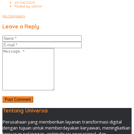
25/04/2025
Posted by:
admin
No Comments
Leave a Reply
Tentang Universa
Perusahaan yang memberikan layanan transformasi digital
dengan tujuan untuk memberdayakan karyawan, meningkatkan
kepuasan pelanggan, optimalisasi operasional, dan