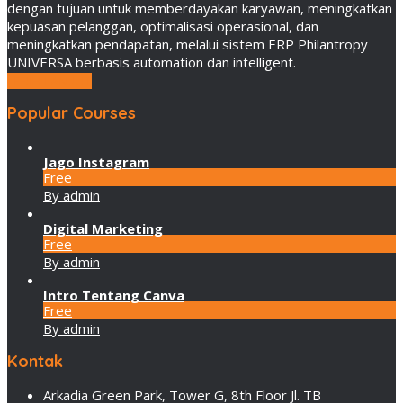
dengan tujuan untuk memberdayakan karyawan, meningkatkan
kepuasan pelanggan, optimalisasi operasional, dan
meningkatkan pendapatan, melalui sistem ERP Philantropy
UNIVERSA berbasis automation dan intelligent.
LEBIH LANJUT
Popular Courses
Jago Instagram
Free
By admin
Digital Marketing
Free
By admin
Intro Tentang Canva
Free
By admin
Kontak
Arkadia Green Park, Tower G, 8th Floor Jl. TB