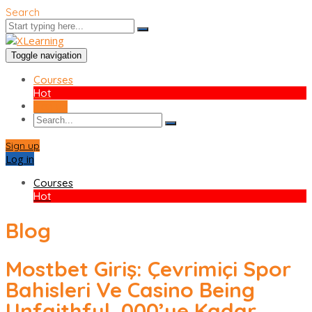
Search
Toggle navigation
Courses
Hot
Sign up
Sign up
Log in
Courses
Hot
Blog
Mostbet Giriş: Çevrimiçi Spor
Bahisleri Ve Casino Being
Unfaithful, 000’ye Kadar