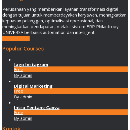
Perusahaan yang memberikan layanan transformasi digital
dengan tujuan untuk memberdayakan karyawan, meningkatkan
kepuasan pelanggan, optimalisasi operasional, dan
meningkatkan pendapatan, melalui sistem ERP Philantropy
UNIVERSA berbasis automation dan intelligent.
LEBIH LANJUT
Popular Courses
Jago Instagram
Free
By admin
Digital Marketing
Free
By admin
Intro Tentang Canva
Free
By admin
Kontak