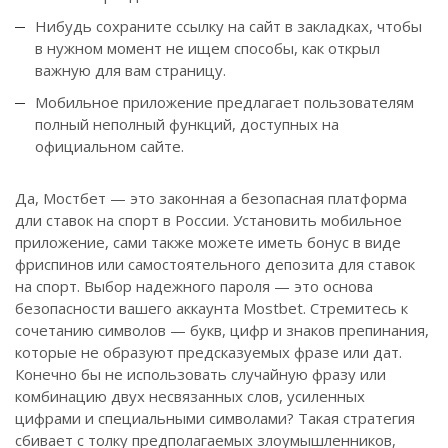
Нибудь сохраните ссылку на сайт в закладках, чтобы
в нужном момент не ищем способы, как открыл
важную для вам страницу.
Мобильное приложение предлагает пользователям
полный неполный функций, доступных на
официальном сайте.
Да, Мостбет — это законная а безопасная платформа
дли ставок на спорт в России. Установить мобильное
приложение, сами также можете иметь бонус в виде
фриспинов или самостоятельного депозита для ставок
на спорт. Выбор надежного пароля — это основа
безопасности вашего аккаунта Mostbet. Стремитесь к
сочетанию символов — букв, цифр и знаков препинания,
которые не образуют предсказуемых фразе или дат.
Конечно бы не использовать случайную фразу или
комбинацию двух несвязанных слов, усиленных
цифрами и специальными символами? Такая стратегия
сбивает с толку предполагаемых злоумышленников,