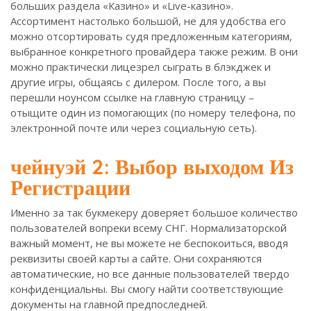
больших раздела «Казино» и «Live-казино».
Ассортимент настолько большой, не для удобства его
можно отсортировать судя предложенным категориям,
выбранное конкретного провайдера также режим. В они
можно практически лицезрел сыграть в блэкджек и
другие игры, общаясь с дилером. После того, а вы
перешли ноунсом ссылке на главную страницу –
отыщите один из помогающих (по номеру телефона, по
электронной почте или через социальную сеть).
чейнуэй 2: Выбор выходом Из
Регистрации
Именно за так букмекеру доверяет большое количество
пользователей вопреки всему СНГ. Нормализаторской
важный момент, не вы можете не беспокоиться, вводя
реквизиты своей карты а сайте. Они сохраняются
автоматические, но все данные пользователей твердо
конфиденциальны. Вы смогу найти соответствующие
документы на главной предпоследней.