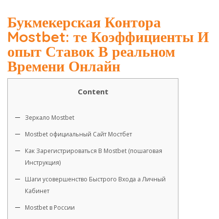
Букмекерская Контора
Mostbet: те Коэффициенты И
опыт Ставок В реальном
Времени Онлайн
Content
Зеркало Mostbet
Mostbet официальный Сайт Мостбет
Как Зарегистрироваться В Mostbet (пошаговая
Инструкция)
Шаги усовершенство Быстрого Входа а Личный
Кабинет
Mostbet в России