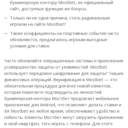
букмекерскую контору Mostbet, ее официальный
сайт, доступные функции же бонусы.
Только ли не одна причина, стать радикальным
игроком на сайте Mostbet?
Также коэффициенты на спортивные события часто
обновляются, предлагалось игрокам выгодные
условия для ставок.
Часто обновляйте операционные системы и приложения
усовершенство защиты от уязвимостей. Mostbet
использует передовое шифрование для защиты” “наших
финансовых операций. Верификация в Mostbet — это
обязательная процедура для всех новой клиентов,
которая помогаете подтвердить их личностей.
Букмекерская контора Мостбет предлагает мобильное
приложение дли Android, что позволяет делать ставки и
БК Mostbet же любое время, обеспечивают удобство и
гибкость. Клиенты Мостбет могут загрузить приложение
и свой смартфон, того играть с телефона. Для этого