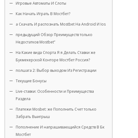
Игровые Автоматы И Слоты
Как Начать Играть В Мостбет?
а Скачать И распознать Mostbet На Android И Ios
предыдущий Обзор Преимуществ только
Недостатков Mostbet”
На Какие вида Спорта Я я Делать Ставки же
Букмекерской Конторе Мостбет Россия?
полшага 2: Выбор выходом Из Регистрации
Текущие Бонусы
Live-ставки: Особенности и Преимущества
Раздела
Платежи Mosbet: же Пополнить Счет только
Забрать Выигрыш
Пополнение И напрашивающийся Средств В Бк
Мостбет