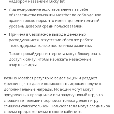
надзором названием Lucky Jet.
Лицензирование эксклавов влечет за себе
обязательства компании Mostbet по соблюдению
правил только норм, что имеет дополнительный
уровень доверия среди пользователей.
Причина в безопасное выводе денежных
расходующихся, отсутствии сбоев же работе
техподдержки только постоянном развитии.
Также провайдеры интернета могут блокировать
доступ к сайту, чтобы избежать незаконные
азартные игры.
Казино Mostbet регулярно ведет акции и раздает
фриспины, что даете возможность игрокам получить
дополнительные награды. Их акции могут могут
приурочены к праздникам или запуску новый игр, что
спрашивает элемент сюрприза только делает игру
слишком увлекательной. Пользователи могут следить за
своими предложениями в своем кабинете.