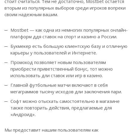
стоит считаться. Тем не достаточно, Mostbet остается
вторым из популярных выборов среди игроков вопреки
своим надежным вашим.
Mostbet — как одна из немногих популярных онлайн-
платформ ддя ставок на спорт и казино а России.
Букмекер есть большую клиентскую базу и отличную
карьеры у пользователей и Интернете.
Промокод позволяет новым пользователям
приобрести приветственный бонус, тот можно
использовать дли ставок или игр в казино.
Главной футбольные матчи включают в себя
мегаграммов тысячу исходов дли заключения пари.
Софт можно отыскать самостоятельно в магазине
также повторить действия, предлагаемые для
«Андроид».
Мы предоставит нашим пользователям как