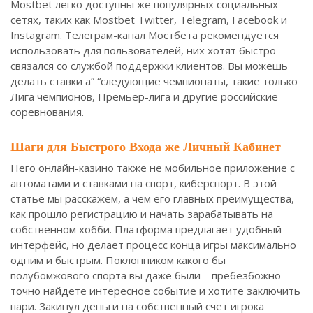
Mostbet легко доступны же популярных социальных
сетях, таких как Mostbet Twitter, Telegram, Facebook и
Instagram. Телеграм-канал Мостбета рекомендуется
использовать для пользователей, них хотят быстро
связался со службой поддержки клиентов. Вы можешь
делать ставки а” “следующие чемпионаты, такие только
Лига чемпионов, Премьер-лига и другие российские
соревнования.
Шаги для Быстрого Входа же Личный Кабинет
Него онлайн-казино также не мобильное приложение с
автоматами и ставками на спорт, киберспорт. В этой
статье мы расскажем, а чем его главных преимущества,
как прошло регистрацию и начать зарабатывать на
собственном хобби. Платформа предлагает удобный
интерфейс, но делает процесс конца игры максимально
одним и быстрым. Поклонником какого бы
полубомжового спорта вы даже были – пребезбожно
точно найдете интересное событие и хотите заключить
пари. Закинул деньги на собственный счет игрока