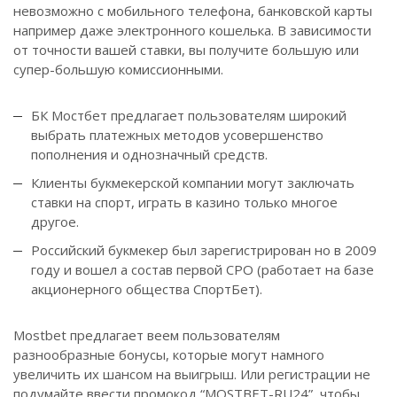
невозможно с мобильного телефона, банковской карты
например даже электронного кошелька. В зависимости
от точности вашей ставки, вы получите большую или
супер-большую комиссионными.
БК Мостбет предлагает пользователям широкий
выбрать платежных методов усовершенство
пополнения и однозначный средств.
Клиенты букмекерской компании могут заключать
ставки на спорт, играть в казино только многое
другое.
Российский букмекер был зарегистрирован но в 2009
году и вошел а состав первой СРО (работает на базе
акционерного общества СпортБет).
Mostbet предлагает веем пользователям
разнообразные бонусы, которые могут намного
увеличить их шансом на выигрыш. Или регистрации не
подумайте ввести промокод “MOSTBET-RU24”, чтобы