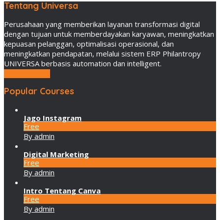
Tentang Universa
Perusahaan yang memberikan layanan transformasi digital
dengan tujuan untuk memberdayakan karyawan, meningkatkan
kepuasan pelanggan, optimalisasi operasional, dan
meningkatkan pendapatan, melalui sistem ERP Philantropy
UNIVERSA berbasis automation dan intelligent.
LEBIH LANJUT
Popular Courses
Jago Instagram
Free
By admin
Digital Marketing
Free
By admin
Intro Tentang Canva
Free
By admin