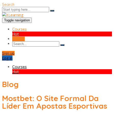
Search
Toggle navigation
Courses
Hot
Sign up
Sign up
Log in
Courses
Hot
Blog
Mostbet: O Site Formal Da
Líder Em Apostas Esportivas