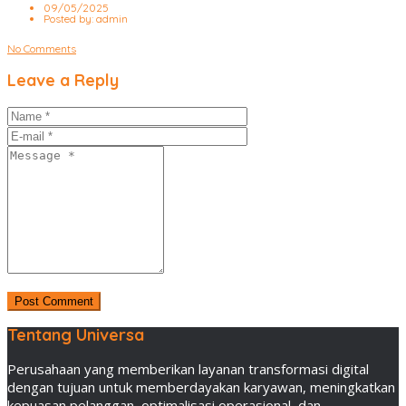
09/05/2025
Posted by:
admin
No Comments
Leave a Reply
Tentang Universa
Perusahaan yang memberikan layanan transformasi digital
dengan tujuan untuk memberdayakan karyawan, meningkatkan
kepuasan pelanggan, optimalisasi operasional, dan