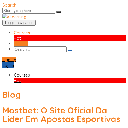
Search
Toggle navigation
Courses
Hot
Sign up
Sign up
Log in
Courses
Hot
Blog
Mostbet: O Site Oficial Da
Líder Em Apostas Esportivas