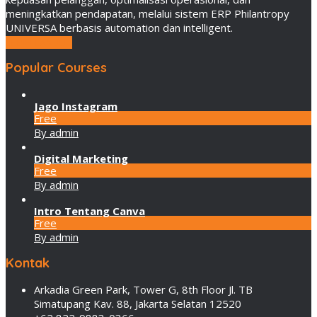
meningkatkan pendapatan, melalui sistem ERP Philantropy
UNIVERSA berbasis automation dan intelligent.
LEBIH LANJUT
Popular Courses
Jago Instagram
Free
By admin
Digital Marketing
Free
By admin
Intro Tentang Canva
Free
By admin
Kontak
Arkadia Green Park, Tower G, 8th Floor Jl. TB
Simatupang Kav. 88, Jakarta Selatan 12520