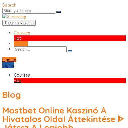
Search
Toggle navigation
Courses
Hot
Sign up
Sign up
Log in
Courses
Hot
Blog
Mostbet Online Kaszinó A
Hivatalos Oldal Áttekintése ᐈ
Játssz A Legjobb