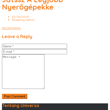
Nyerőgépekke
30/04/2025
Posted by:
admin
No Comments
Leave a Reply
Tentang Universa