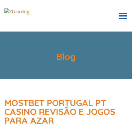
Tog
navi
Blog
MOSTBET PORTUGAL PT
CASINO REVISÃO E JOGOS
PARA AZAR