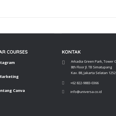
AR COURSES
KONTAK
Arkadia Green Park, Tower G
stagram
8th Floor Jl. TB Simatupang
Kav. 88, Jakarta Selatan 1252
 Marketing
+62 822-9883-0366
entang Canva
info@universa.co.id