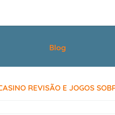
Blog
CASINO REVISÃO E JOGOS SOB