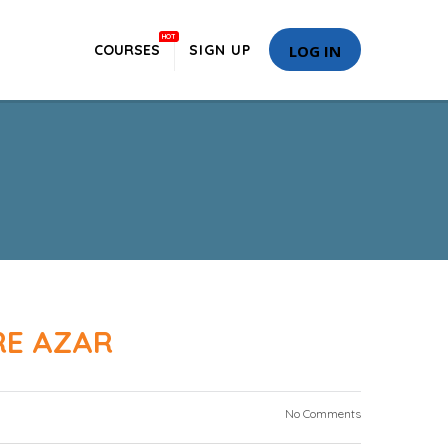
HOT
COURSES
SIGN UP
LOG IN
RE AZAR
No Comments