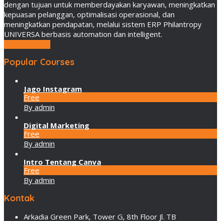
dengan tujuan untuk memberdayakan karyawan, meningkatkan
kepuasan pelanggan, optimalisasi operasional, dan
meningkatkan pendapatan, melalui sistem ERP Philantropy
UNIVERSA berbasis automation dan intelligent.
LEBIH LANJUT
Popular Courses
Jago Instagram
Free
By admin
Digital Marketing
Free
By admin
Intro Tentang Canva
Free
By admin
Kontak
Arkadia Green Park, Tower G, 8th Floor Jl. TB