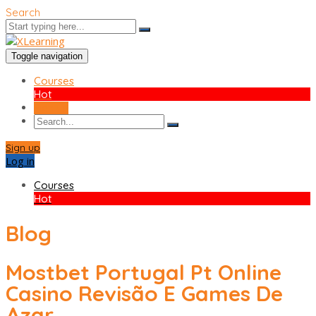
Search
Toggle navigation
Courses
Hot
Sign up
Sign up
Log in
Courses
Hot
Blog
Mostbet Portugal Pt Online
Casino Revisão E Games De
Azar