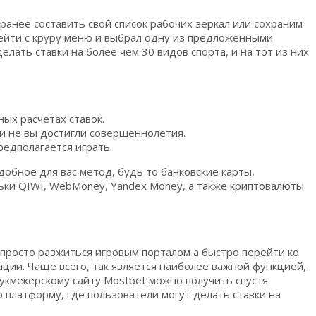
ранее составить свой список рабочих зеркал или сохраним
рейти с круру меню и выбрал одну из предложенными
лать ставки на более чем 30 видов спорта, и на тот из них
ых расчетах ставок.
 и не вы достигли совершеннолетия.
редполагается играть.
бное для вас метод, будь то банковские карты,
льки QIWI, WebMoney, Yandex Money, а также криптовалюты
 просто разжиться игровым порталом а быстро перейти ко
ции. Чаще всего, так является наиболее важной функцией,
укмекерскому сайту Mostbet можно получить спустя
 платформу, где пользователи могут делать ставки на