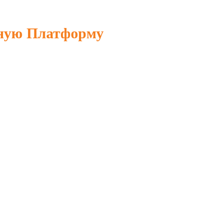
нную Платформу