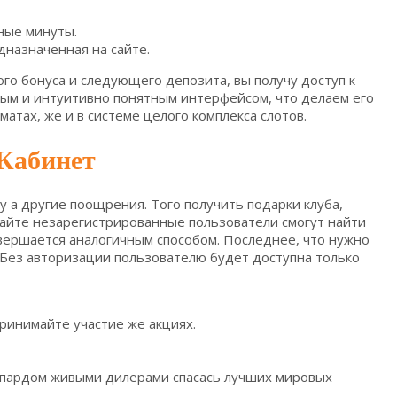
нные минуты.
дназначенная на сайте.
ого бонуса и следующего депозита, вы получу доступ к
ным и интуитивно понятным интерфейсом, что делаем его
тах, же и в системе целого комплекса слотов.
 Кабинет
 а другие поощрения. Того получить подарки клуба,
сайте незарегистрированные пользователи смогут найти
вершается аналогичным способом. Последнее, что нужно
 Без авторизации пользователю будет доступна только
ринимайте участие же акциях.
иппардом живыми дилерами спасась лучших мировых