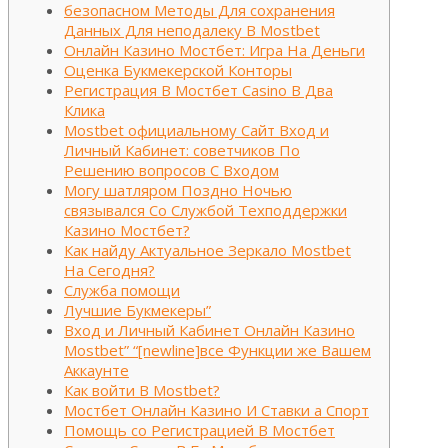
безопасном Методы Для сохранения
Данных Для неподалеку В Mostbet
Онлайн Казино Мостбет: Игра На Деньги
Оценка Букмекерской Конторы
Регистрация В Мостбет Casino В Два
Клика
Mostbet официальному Сайт Вход и
Личный Кабинет: советчиков По
Решению вопросов С Входом
Могу шатляром Поздно Ночью
связывался Со Службой Техподдержки
Казино Мостбет?
Как найду Актуальное Зеркало Mostbet
На Сегодня?
Служба помощи
Лучшие Букмекеры”
Вход и Личный Кабинет Онлайн Казино
Mostbet” “[newline]все Функции же Вашем
Аккаунте
Как войти В Mostbet?
Мостбет Онлайн Казино И Ставки а Спорт
Помощь со Регистрацией В Мостбет