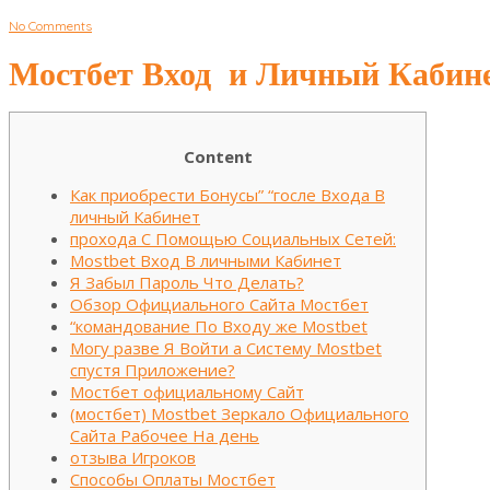
No Comments
Мостбет Вход ️ и Личный Каби
Content
Как приобрести Бонусы” “госле Входа В
личный Кабинет
прохода С Помощью Социальных Сетей:
Mostbet Вход В личными Кабинет
Я Забыл Пароль Что Делать?
Обзор Официального Сайта Мостбет
“командование По Входу же Mostbet
Могу разве Я Войти а Систему Mostbet
спустя Приложение?
Мостбет официальному Сайт
(мостбет) Mostbet Зеркало Официального
Сайта Рабочее На день
отзыва Игроков
Способы Оплаты Мостбет