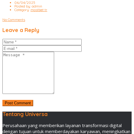
06/04/2025
Posted by:
admin
Category:
mostbet tr
No Comments
Leave a Reply
Tentang Universa
Perusahaan yang memberikan layanan transformasi digital
dengan tujuan untuk memberdayakan karyawan, meningkatkan