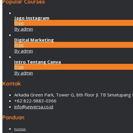
Popular Courses
Jago Instagram
Free
By admin
Digital Marketing
Free
By admin
Intro Tentang Canva
Free
By admin
Kontak
Arkadia Green Park, Tower G, 8th Floor Jl. TB Simatupang 
+62 822-9883-0366
info@universa.co.id
Panduan
Kontak