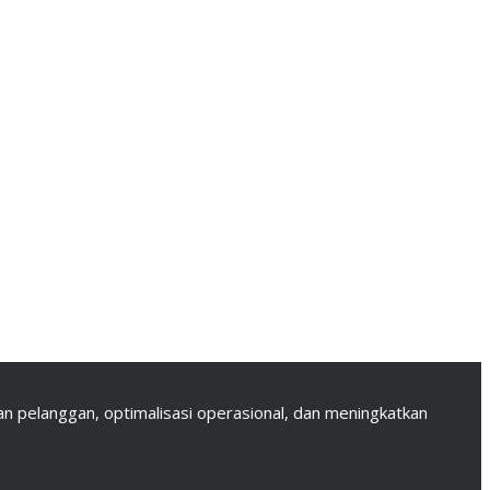
 pelanggan, optimalisasi operasional, dan meningkatkan