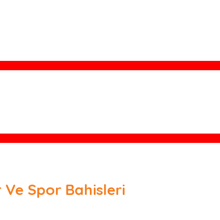
 Ve Spor Bahisleri