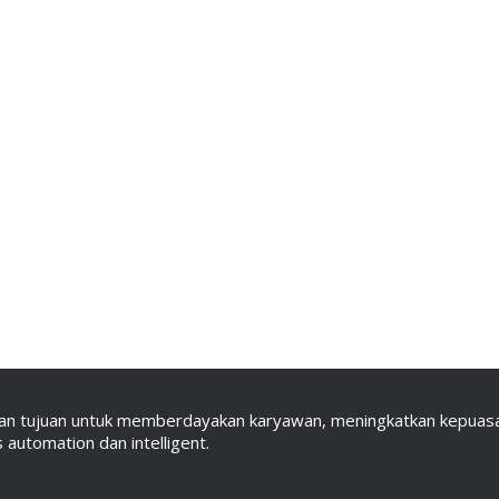
an tujuan untuk memberdayakan karyawan, meningkatkan kepuasan
automation dan intelligent.