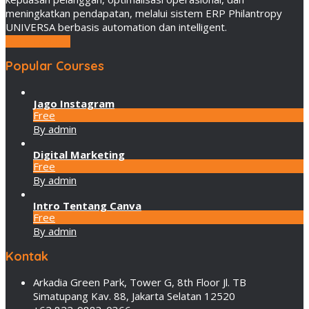
meningkatkan pendapatan, melalui sistem ERP Philantropy
UNIVERSA berbasis automation dan intelligent.
LEBIH LANJUT
Popular Courses
Jago Instagram
Free
By admin
Digital Marketing
Free
By admin
Intro Tentang Canva
Free
By admin
Kontak
Arkadia Green Park, Tower G, 8th Floor Jl. TB
Simatupang Kav. 88, Jakarta Selatan 12520