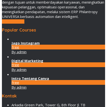
dengan tujuan untuk memberdayakan karyawan, meningkatkan
kepuasan pelanggan, optimalisasi operasional, dan
meningkatkan pendapatan, melalui sistem ERP Philantropy
UNIVERSA berbasis automation dan intelligent.
LEBIH LANJUT
Popular Courses
Jago Instagram
Free
By admin
Digital Marketing
Free
By admin
Intro Tentang Canva
Free
By admin
Kontak
Arkadia Green Park, Tower G, 8th Floor Jl. TB