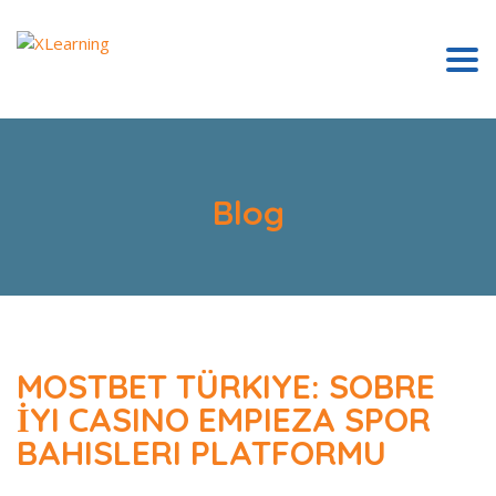
Tog
navi
Blog
MOSTBET TÜRKIYE: SOBRE
İYI CASINO EMPIEZA SPOR
BAHISLERI PLATFORMU