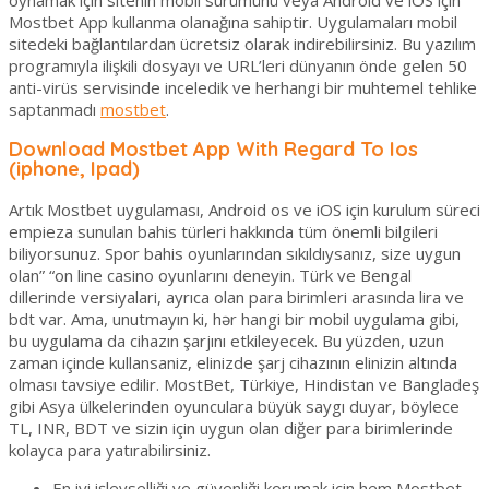
Mostbet App kullanma olanağına sahiptir. Uygulamaları mobil
sitedeki bağlantılardan ücretsiz olarak indirebilirsiniz. Bu yazılım
programıyla ilişkili dosyayı ve URL’leri dünyanın önde gelen 50
anti-virüs servisinde inceledik ve herhangi bir muhtemel tehlike
saptanmadı
mostbet
.
Download Mostbet App With Regard To Ios
(iphone, Ipad)
Artık Mostbet uygulaması, Android os ve iOS için kurulum süreci
empieza sunulan bahis türleri hakkında tüm önemli bilgileri
biliyorsunuz. Spor bahis oyunlarından sıkıldıysanız, size uygun
olan” “on line casino oyunlarını deneyin. Türk ve Bengal
dillerinde versiyalari, ayrıca olan para birimleri arasında lira ve
bdt var. Ama, unutmayın ki, hər hangi bir mobil uygulama gibi,
bu uygulama da cihazın şarjını etkileyecek. Bu yüzden, uzun
zaman içinde kullansaniz, elinizde şarj cihazının elinizin altında
olması tavsiye edilir. MostBet, Türkiye, Hindistan ve Bangladeş
gibi Asya ülkelerinden oyunculara büyük saygı duyar, böylece
TL, INR, BDT ve sizin için uygun olan diğer para birimlerinde
kolayca para yatırabilirsiniz.
En iyi işlevselliği ve güvenliği korumak için hem Mostbet