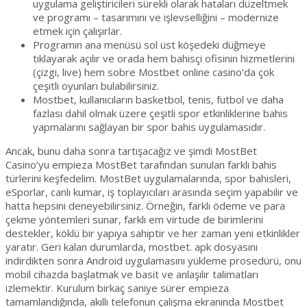
uygulama geliştiricileri sürekli olarak hataları düzeltmek
ve programı – tasarımını ve işlevselliğini – modernize
etmek için çalışırlar.
Programın ana menüsü sol üst köşedeki düğmeye
tıklayarak açılır ve orada hem bahisçi ofisinin hizmetlerini
(çizgi, live) hem sobre Mostbet online casino’da çok
çeşitli oyunları bulabilirsiniz.
Mostbet, kullanıcıların basketbol, tenis, futbol ve daha
fazlası dahil olmak üzere çeşitli spor etkinliklerine bahis
yapmalarını sağlayan bir spor bahis uygulamasıdır.
Ancak, bunu daha sonra tartışacağız ve şimdi MostBet
Casino’yu empieza MostBet tarafından sunulan farklı bahis
türlerini keşfedelim. MostBet uygulamalarında, spor bahisleri,
eSporlar, canlı kumar, iş toplayıcıları arasında seçim yapabilir ve
hatta hepsini deneyebilirsiniz. Örneğin, farklı ödeme ve para
çekme yöntemleri sunar, farklı em virtude de birimlerini
destekler, köklü bir yapıya sahiptir ve her zaman yeni etkinlikler
yaratır. Geri kalan durumlarda, mostbet. apk dosyasını
indirdikten sonra Android uygulamasını yükleme prosedürü, onu
mobil cihazda başlatmak ve basit ve anlaşılır talimatları
izlemektir. Kurulum birkaç saniye sürer empieza
tamamlandığında, akıllı telefonun çalışma ekranında Mostbet