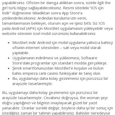
yapabilirsiniz. Ofisten bir damga aldıktan sonra, sizinle ilgili the
girl türlü bilgiyi sağlayabileceksiniz. Resmi sitedeki “iOS için
İndir” düğmesine tıkladıktan sonra App Store’a
yönlendirileceksiniz. Ardından kuruluma izin verin,
tamamlanmasını bekleyin, oturum açın ve işiniz bitti. Siz IOS
yada Android (APK) için MostBet uygulamasını yükleyebilir veya
website sitesinin özel mobil sürümünü kullanabilirsiniz.
Mostbet indir Android için mobil uygulama yalnızca bahisçi
ofisinin internet sitesinden – sah veya mobil olarak
yapılabilir.
Uygulamanın indirilmesi ve yüklenmesi, Software
Store’daki programlar için standart modda gerçekleşir.
Şimdi smartfonunuzdan MostBet’e koşulun ve bütün
bahis empieza canlı casino funksiyalar ile tanış olun.
Bu, uygulamayı daha kolay gezinmeniz için pürüzsüz bir
arayüzle tasarlanmıştır.
Bu, uygulamayı daha kolay gezinmeniz için pürüzsüz bir
arayüzle tasarlanmıştır. Cevabınız doğruysa, the woman şeyi
doğru yaptığınızı ve bilginizi onaylayacak güzel bir yazıt
yanacaktır. Oranlar sürekli değişir, böylece daha iyi bir sonuç için
istediğiniz zaman bir tahmin yapabilirsiniz. Bahisler neredeyse