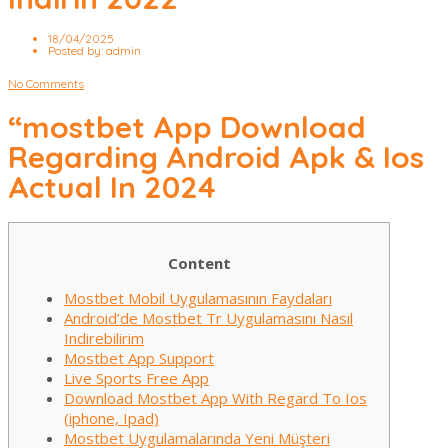
18/04/2025
Posted by:
admin
No Comments
“mostbet App Download
Regarding Android Apk & Ios
Actual In 2024
Content
Mostbet Mobil Uygulamasının Faydaları
Android’de Mostbet Tr Uygulamasını Nasıl
Indirebilirim
Mostbet App Support
Live Sports Free App
Download Mostbet App With Regard To Ios
(iphone, Ipad)
Mostbet Uygulamalarında Yeni Müşteri