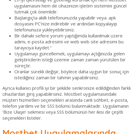
uygulamasını hem de cihazınızın işletim sistemini güncel
tutmak çok önemlidir.
Başlangıçta akıllı telefonunuzda yapabilir veya. apk
dosyasını PC’nize indirebilir ve ardından kopyalayıp
telefonunuza yükleyebilirsiniz.
Bir dahaki sefere yorum yaptığımda kullanılmak üzere
adımı, e-posta adresimi ve web web site adresimi bu
tarayıcıya kaydet.”
Uygulamayı güncellemek, uygulamayı açtığınızda gelen
geliştiricilerin isteği üzerine zaman zaman yürütülen bir
süreçtir.
Oranlar sürekli değişir, böylece daha uygun bir sonuç için
istediğiniz zaman bir tahmin yapabilirsiniz.
Ayrıca kullanıcı profili iyi bir şekilde senkronize edildiğinden farklı
cihazlardan giriş yapabilirsiniz. Mostbet uygulamasındaki
müşteri hizmetleri seçenekleri arasında canlı sohbet, e-posta,
telefon yardımı ve bir SSS bölümü bulunmaktadır. Uygulamanın
‘Bize Ulaşın’ sekmesi veya SSS bölümünün her ikisi de çeşitli
seçenekleri listeler.
Mostbet Uygulamalarında