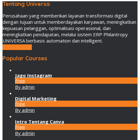
Tentang Universa
Perusahaan yang memberikan layanan transformasi digital
dengan tujuan untuk memberdayakan karyawan, meningkatkan
kepuasan pelanggan, optimalisasi operasional, dan
meningkatkan pendapatan, melalui sistem ERP Philantropy
UNIVERSA berbasis automation dan intelligent.
LEBIH LANJUT
Popular Courses
Jago Instagram
Free
By admin
Digital Marketing
Free
By admin
Intro Tentang Canva
Free
By admin