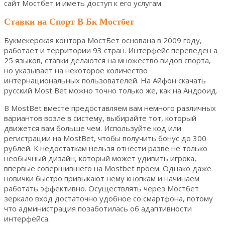
сайт Мостбет и иметь доступ к его услугам.
Ставки на Спорт В Бк Мостбет
Букмекерская контора МостБет основана в 2009 году,
работает и территории 93 стран. Интерфейс переведен а
25 языков, ставки делаются на множество видов спорта,
но указывает на некоторое количество
интернациональных пользователей. На Айфон скачать
русский Most Bet можно точно только же, как на Андроид.
В MostBet вместе предоставляем вам немного различных
вариантов возле в систему, выбирайте тот, который
движется вам больше чем. Используйте код или
регистрации на MostBet, чтобы получить бонус до 300
рублей. К недостаткам нельзя отнести разве не только
необычный дизайн, который может удивить игрока,
впервые совершившего на Mostbet проем. Однако даже
новички быстро привыкают нему кнопкам и начинаем
работать эффективно. Осуществлять через Мостбет
зеркало вход достаточно удобное со смартфона, потому
что администрация позаботилась об адаптивности
интерфейса.