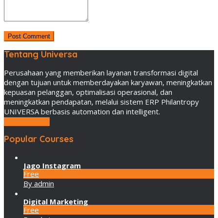
Tentang Universa
Perusahaan yang memberikan layanan transformasi digital
dengan tujuan untuk memberdayakan karyawan, meningkatkan
kepuasan pelanggan, optimalisasi operasional, dan
meningkatkan pendapatan, melalui sistem ERP Philantropy
UNIVERSA berbasis automation dan intelligent.
LEBIH LANJUT
Popular Courses
Jago Instagram
Free
By admin
Digital Marketing
Free