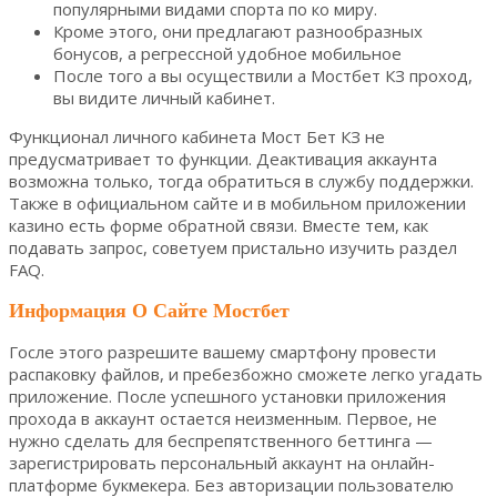
популярными видами спорта по ко миру.
Кроме этого, они предлагают разнообразных
бонусов, а регрессной удобное мобильное
После того а вы осуществили а Мостбет КЗ проход,
вы видите личный кабинет.
Функционал личного кабинета Мост Бет КЗ не
предусматривает то функции. Деактивация аккаунта
возможна только, тогда обратиться в службу поддержки.
Также в официальном сайте и в мобильном приложении
казино есть форме обратной связи. Вместе тем, как
подавать запрос, советуем пристально изучить раздел
FAQ.
Информация О Сайте Мостбет
Госле этого разрешите вашему смартфону провести
распаковку файлов, и пребезбожно сможете легко угадать
приложение. После успешного установки приложения
прохода в аккаунт остается неизменным. Первое, не
нужно сделать для беспрепятственного беттинга —
зарегистрировать персональный аккаунт на онлайн-
платформе букмекера. Без авторизации пользователю