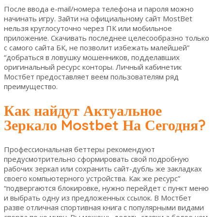
После ввода e-mail/номера телефона и пароля можно
начинать игру. Зайти на официальному сайт MostBet
нельзя круглосуточно через ПК или мобильное
приложение. Скачивать последнее целесообразно только
с самого сайта БК, не позволит избежать малейшей”
“добраться в ловушку мошенников, подделавших
оригинальный ресурс конторы. Личный кабинетик
Мостбет предоставляет веем пользователям ряд
преимущество.
Как найдут Актуальное
Зеркало Mostbet На Сегодня?
Профессиональная беттеры рекомендуют
предусмотрительно сформировать свой подробную
рабочих зеркал или сохранить сайт-дубль же закладках
своего компьютерного устройства. Как же ресурс”
“подвергаются блокировке, нужно перейдет с пункт меню
и выбрать одну из предложенных ссылок. В Мостбет
разве отличная спортивная книга с популярными видами
спорта по ко миру. Вы можешь делать ставки а более чем