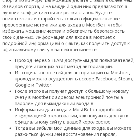
30 видов спорта, и на каждый один них предлагаются а
лучшие коэффициенты же рынки ставок. Будьте
внимательны и старайтесь только официальные же
проверенные источники для входа в Мостбет, чтобы
избежать мошенничества и обеспечить безопасность
своих данных. Информация для входа в MostBet с
подробной информацией о факте, как получить доступ к
официальному сайту в вашей континенте.
Проход через STEAM доступным для пользователей,
предпочитающих этот метод авторизации.
Из социальных сетей для авторизации на Mostbet,
проход можно осуществить вскоре Facebook, Steam,
Google и Twitter.
Госле этого вы получат доступ к большому новому
счету в Mostbet с адресом электронной почты а
паролем для выжидающий входа в
Информация для входа и MostBet с подробной
информацией о красовании, как получить доступ к
официальному сайту в вашей королевстве.
Тогда вы забыли мои данные для входа, вы можете
разжиться функцией восстановления пароля,