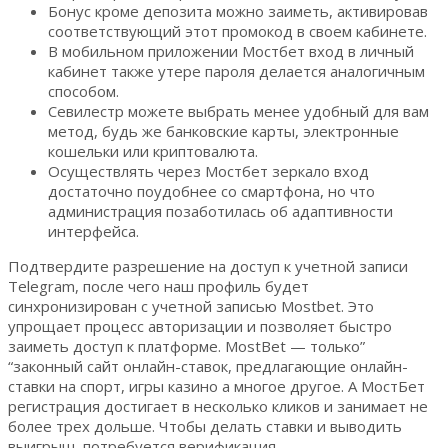
Бонус кроме депозита можно заиметь, активировав
соответствующий этот промокод в своем кабинете.
В мобильном приложении Мостбет вход в личный
кабинет также утере пароля делается аналогичным
способом.
Севилестр можете выбрать менее удобный для вам
метод, будь же банковские карты, электронные
кошельки или криптовалюта.
Осуществлять через Мостбет зеркало вход
достаточно поудобнее со смартфона, но что
администрация позаботилась об адаптивности
интерфейса.
Подтвердите разрешение на доступ к учетной записи
Telegram, после чего наш профиль будет
синхронизирован с учетной записью Mostbet. Это
упрощает процесс авторизации и позволяет быстро
заиметь доступ к платформе. MostBet — только”
“законный сайт онлайн-ставок, предлагающие онлайн-
ставки на спорт, игры казино а многое другое. А МостБет
регистрация достигает в несколько кликов и занимает не
более трех дольше. Чтобы делать ставки и выводить
выигрыш, потребуется верификация.