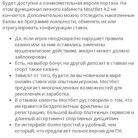
будет доступна а ознакомительная версия портала. На
этом функционал личного кабинета MostBet KZ не
кончается. Дополнительно можно отследить накопленные
баллы же программе лояльности, обменять их или
отрегулировать конфигурации ставок.
Да, если игрок неоднократно нарушает правила
казино или за ним оставались замечены
мошеннические действиям, аккаунт может должно
заблокирован.
Есть, на выбор бонус на другой депозит в ставках на
спорт также казино.
Зависят от того, будете ли вы новичком в мире
онлайн-ставок или опытным игроком, Мостбет
предлагает многочисленных возможностей для
увеселения и заработка.
В отзывах клиенты Мостбет рус говорили о том, что
им нравятся бездепозитные фриспины за
регистрацию, большой выбор платежных сервисов и
длинный ассортимент спортивных дисциплин.
Ее интерфейс более простой а удобный, чем
который, что предлагает полное версия для ПК.