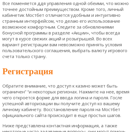
Все поменяется ддя управления одной обеими, что можно
точнее достойным преимуществом. Кроме того, личный
кабинетик Мостбет отличается удобным и интуитивно
странным интерфейсом, что делаю его использование
возможное комфортным. Следите за обновлениями
бонусной программы в разделе «Акции», чтобы всегда
могут в курсе свежих акций и розыгрышей. Во всех
вариант регистрации вам невозможно принять условия
пользовательского соглашения, выбрать валюту игрового
счета только страну.
Регистрация
Обратите внимание, что доступ к казино может быть
ограничен” “и некоторых регионах. Нажмите на нее, время
чего откроется форме для ввода логина и пароля. Госле
успешной авторизации вы получите доступ ко вашему
личному кабинету. Восстановление пароля на Мостбет
официального сайта происходит в еще простых шагов.
Ниже представлена контактная информация, а также
некоторые часто задаваемые вопросы, они могут помочь