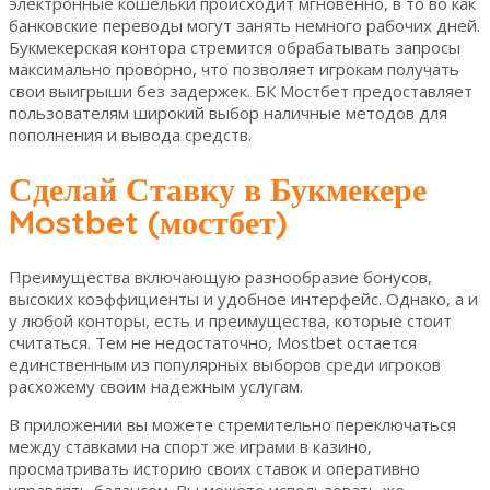
электронные кошельки происходит мгновенно, в то во как
банковские переводы могут занять немного рабочих дней.
Букмекерская контора стремится обрабатывать запросы
максимально проворно, что позволяет игрокам получать
свои выигрыши без задержек. БК Мостбет предоставляет
пользователям широкий выбор наличные методов для
пополнения и вывода средств.
Сделай Ставку в Букмекере
Mostbet (мостбет)
Преимущества включающую разнообразие бонусов,
высоких коэффициенты и удобное интерфейс. Однако, а и
у любой конторы, есть и преимущества, которые стоит
считаться. Тем не недостаточно, Mostbet остается
единственным из популярных выборов среди игроков
расхожему своим надежным услугам.
В приложении вы можете стремительно переключаться
между ставками на спорт же играми в казино,
просматривать историю своих ставок и оперативно
управлять балансом. Вы можете использовать же