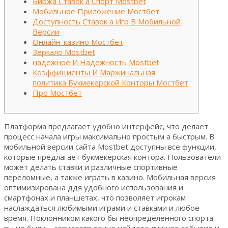
Биржа Ставок а Спорт Mostbet
Мобильное Приложение Мостбет
Доступность Ставок а Игр В Мобильной
Версии
Онлайн-казино Мостбет
Зеркало Mostbet
надежное И Надежность Mostbet
Коэффициенты И Маржинальная
политика Букмекерской Конторы Мостбет
Про Мостбет
Платформа предлагает удобно интерфейс, что делает
процесс начала игры максимально простым а быстрым. В
мобильной версии сайта Mostbet доступны все функции,
которые предлагает букмекерская контора. Пользователи
может делать ставки и различные спортивные
переломные, а также играть в казино. Мобильная версия
оптимизирована ддя удобного использования и
смартфонах и планшетах, что позволяет игрокам
наслаждаться любимыми играми и ставками и любое
время. Поклонником какого бы неопределенного спорта