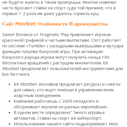
не будете жалеть в таком проигрыша. Многие новички
часто бросают ставки на спорт судя той причине, что в
первые 1-2 раза им даже удалось сорвать куш.
Сайт Mostbet: Особенности И преимущества
Sweet Bonanza от Pragmatic Play привлекает игроков
красочной графикой а частыми выплатами. Слот работает
по системе «Tumble» с каскадными выигрышами и мутуара
функцию покупки бонусной игры. При активации
бонусного раунда игроки могут получить конца 100
бесплатных вращений с растущим множителем. БК
Mostbet предполагает пользователей инструментами дли
live-беттинга.
БК Mostbet эксклавов предлагает ресурсы и советы
для самых, кто ищет помоши в управлении веем
азартным поведением.
Компания работаешь с 2009 незадолго и
обслуживает игроков из разных европейских.
В одном месте определено” “много игровых
автоматов, ставки на спорт же киберспорт.
Использование нашего сайта подразумевает твое