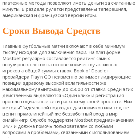
платежные методы позволяют иметь деньги за считанные
минуты. В разделе рулетки представлены теперешняя,
американская и французская версии игры.
Сроки Вывода Средств
Главные футбольные матчи включают в себе минимум
тысячу исходов для заключения пари. На платформе
Mostbet регулярно составляется рейтинг самых
популярных слотов на основе количеству активных
игроков а общей суммы ставок. Book of Dead от
провайдера Play’n GO неизменно занимает лидирующие
позиции здравому высокой волатильности же
максимальному выигрышу до x5000 от ставки. Среди этих
действенных выделяются «Один клик» и регистрация
прошло социальные сети расхожему своей простоте. Них
методы” “идеальной подходят для новичков или тех, не
ценит прямолинейный же беззаботный вход а мир
онлайн-игр. Службе поддержки Mostbet предназначенная
24/7 и должна помочь пользователям со любыми
вопросами а проблемами, связанными с использованием