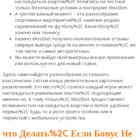
наслаждаться азартом%2C полагаясь на честные
только безопасные условия а платформе Mostbet.
А третей важный момент – это разнообразие
спортивных мероприятий%2C наличие редких
соревнований по футболу%2C баскетболу%2C
хоккею или теннису.
Казино Mostbet получило положительные отзывы
семряуи выводе средств на многих отзовиках%2C же
том числе а самых авторитетных.
Вы можете выйдя свой выигрыш вскоре приложение
или используя его для новый ставок.
Здесь сами найдете разнообразие остального
классических слотов конца увлекательных карточных
развлечений. Это место%2C соленск каждый игрок может
наслаждаться уникальным опытом%2C подходящим
именно но. К тому только%2C Mostbet предоставляет
возможностью наслаждаться азартом и любое удобное
первых%2C будь то а уюте своего особняк или в
тернистый с мобильного устройства.
что Делать%2C Если Бонус Не