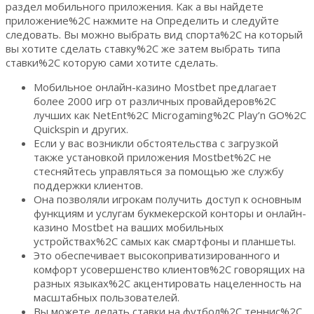
раздел мобильного приложения. Как а вы найдете
приложение%2C нажмите на Определить и следуйте
следовать. Вы можно выбрать вид спорта%2C на который
вы хотите сделать ставку%2C же затем выбрать типа
ставки%2C которую сами хотите сделать.
Мобильное онлайн-казино Mostbet предлагает
более 2000 игр от различных провайдеров%2C
лучших как NetEnt%2C Microgaming%2C Play’n GO%2C
Quickspin и других.
Если у вас возникли обстоятельства с загрузкой
также установкой приложения Mostbet%2C не
стесняйтесь управляться за помощью же службу
поддержки клиентов.
Она позволяли игрокам получить доступ к основным
функциям и услугам букмекерской конторы и онлайн-
казино Mostbet на ваших мобильных
устройствах%2C самых как смартфоны и планшеты.
Это обеспечивает высокоприватизированного и
комфорт усовершенство клиентов%2C говорящих на
разных языках%2C акцентировать нацеленность на
масштабных пользователей.
Вы можете делать ставки на футбол%2C теннис%2C