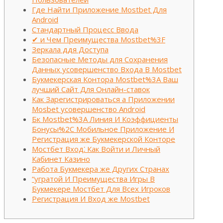
Где Найти Приложение Mostbet Для
Android
Стандартный Процесс Ввода
✔ и Чем Преимущества Mostbet%3F
Зеркала ддя Доступа
Безопасные Методы для Сохранения
Данных усовершенство Входа В Mostbet
Букмекерская Контора Mostbet%3A Ваш
лучший Сайт Для Онлайн-ставок
Как Зарегистрироваться а Приложении
Mosbet усовершенство Android
Бк Mostbet%3A Линия И Коэффициенты
Бонусы%2C Мобильное Приложение И
Регистрация же Букмекерской Конторе
Мостбет Вход⁚ Как Войти и Личный
Кабинет Казино
Работа Букмекера же Других Странах
“угратой И Преимущества Игры В
Букмекере Мостбет Для Всех Игроков
Регистрация И Вход же Mostbet