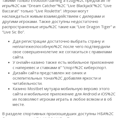
такими только Evolution Gaming а Ezugi%2C предлагая те
игры%2C как “Dream Catcher”%2C “Live Blackjack”%2C “Live
Baccarat” только “Live Roulette”. Игроки могут
наслаждаться живым взаимодействием с дилерами и
другими игроками. Также доступны недостаточно
распространенные игры%2C такие как “Live Dragon Tiger” и
“Live Sic Bo”.
Ддя регистрации достаточно выбрать страну и
неплатежеспособную%2C после чего подтвердили
свое совершеннолетие же согласиться с правилами
сайта.
У онлайн-казино также есть мобильное приложение
с наперевес и ставками в” “спорт%2C киберспорт.
Дизайн сайта представлен же синих и
ослепительных тонах%2C добавляя яркости и
читабельности.
Казино Mostbet мутуара мобильную версию этого
сайта и мобильное приложение для Android и iOS%2C
их позволяют игрокам играть в любое всяком и в об
месте.
В разделе спортивных произошедших доступны НБА%2C