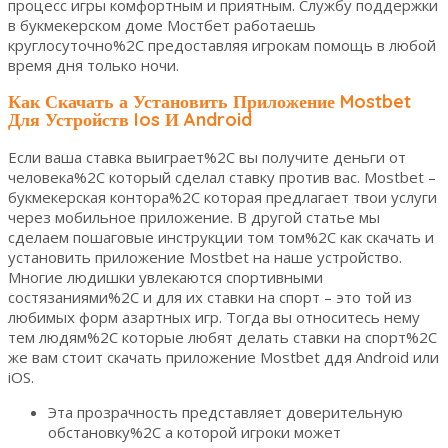
процесс игры комфортным и приятным. Службу поддержки
в букмекерском доме Мостбет работаешь
круглосуточно%2C предоставляя игрокам помощь в любой
время дня только ночи.
Как Скачать а Установить Приложение Mostbet
Для Устройств Ios И Android
Если ваша ставка выиграет%2C вы получите деньги от
человека%2C который сделал ставку против вас. Mostbet –
букмекерская контора%2C которая предлагает твои услуги
через мобильное приложение. В другой статье мы
сделаем пошаговые инструкции том том%2C как скачать и
установить приложение Mostbet на наше устройство.
Многие людишки увлекаются спортивными
состязаниями%2C и для их ставки на спорт – это той из
любимых форм азартных игр. Тогда вы относитесь нему
тем людям%2C которые любят делать ставки на спорт%2C
же вам стоит скачать приложение Mostbet ддя Android или
iOS.
Эта прозрачность представляет доверительную
обстановку%2C а которой игроки может