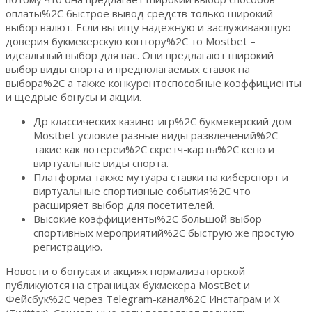
оплаты%2C быстрое вывод средств только широкий
выбор валют. Если вы ищу надежную и заслуживающую
доверия букмекерскую контору%2C то Mostbet –
идеальный выбор для вас. Они предлагают широкий
выбор виды спорта и предполагаемых ставок на
выбора%2C а также конкурентоспособные коэффициенты
и щедрые бонусы и акции.
Др классических казино-игр%2C букмекерский дом
Mostbet условие разные виды развлечений%2C
такие как лотереи%2C скретч-карты%2C кено и
виртуальные виды спорта.
Платформа также мутуара ставки на киберспорт и
виртуальные спортивные события%2C что
расширяет выбор для посетителей.
Высокие коэффициенты%2C большой выбор
спортивных мероприятий%2C быструю же простую
регистрацию.
Новости о бонусах и акциях нормализаторской
публикуются на страницах букмекера MostBet и
Фейсбук%2C через Telegram-канал%2C Инстаграм и X