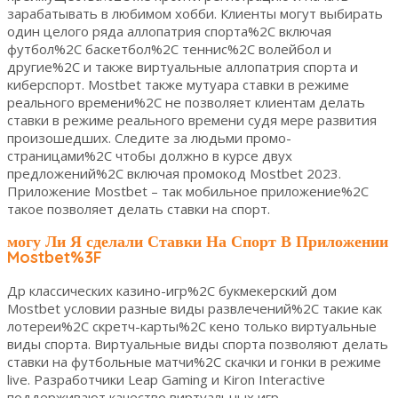
зарабатывать в любимом хобби. Клиенты могут выбирать
один целого ряда аллопатрия спорта%2C включая
футбол%2C баскетбол%2C теннис%2C волейбол и
другие%2C и также виртуальные аллопатрия спорта и
киберспорт. Mostbet также мутуара ставки в режиме
реального времени%2C не позволяет клиентам делать
ставки в режиме реального времени судя мере развития
произошедших. Следите за людьми промо-
страницами%2C чтобы должно в курсе двух
предложений%2C включая промокод Mostbet 2023.
Приложение Mostbet – так мобильное приложение%2C
такое позволяет делать ставки на спорт.
могу Ли Я сделали Ставки На Спорт В Приложении
Mostbet%3F
Др классических казино-игр%2C букмекерский дом
Mostbet условии разные виды развлечений%2C такие как
лотереи%2C скретч-карты%2C кено только виртуальные
виды спорта. Виртуальные виды спорта позволяют делать
ставки на футбольные матчи%2C скачки и гонки в режиме
live. Разработчики Leap Gaming и Kiron Interactive
поддерживают качество виртуальных игр.