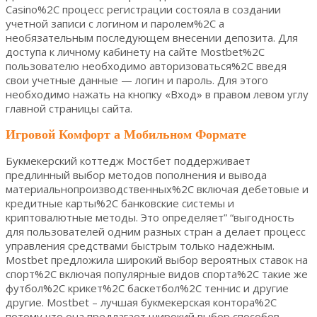
Casino%2C процесс регистрации состояла в создании
учетной записи с логином и паролем%2C а
необязательным последующем внесении депозита. Для
доступа к личному кабинету на сайте Mostbet%2C
пользователю необходимо авторизоваться%2C введя
свои учетные данные — логин и пароль. Для этого
необходимо нажать на кнопку «Вход» в правом левом углу
главной страницы сайта.
Игровой Комфорт а Мобильном Формате
Букмекерский коттедж Мостбет поддерживает
предлинный выбор методов пополнения и вывода
материальнопроизводственных%2C включая дебетовые и
кредитные карты%2C банковские системы и
криптовалютные методы. Это определяет” “выгодность
для пользователей одним разных стран а делает процесс
управления средствами быстрым только надежным.
Mostbet предложила широкий выбор вероятных ставок на
спорт%2C включая популярные видов спорта%2C такие же
футбол%2C крикет%2C баскетбол%2C теннис и другие
другие. Mostbet – лучшая букмекерская контора%2C
потому что она предлагает широкий выбор способов