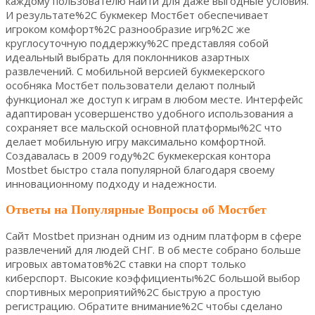
каждому пользователю найти для даже выгодные условия.
И результате%2C букмекер Мостбет обеспечивает
игроком комфорт%2C разнообразие игр%2C же
круглосуточную поддержку%2C представляя собой
идеальный выбрать для поклонников азартных
развлечений. С мобильной версией букмекерского
особняка Мостбет пользователи делают полный
функционал же доступ к играм в любом месте. Интерфейс
адаптирован усовершенство удобного использования а
сохраняет все мальской основной платформы%2C что
делает мобильную игру максимально комфортной.
Создавалась в 2009 году%2C букмекерская контора
Mostbet быстро стала популярной благодаря своему
инновационному подходу и надежности.
Ответы на Популярные Вопросы об Мостбет
Сайт Mostbet признан одним из одним платформ в сфере
развлечений для людей СНГ. В об месте собрано больше
игровых автоматов%2C ставки на спорт только
киберспорт. Высокие коэффициенты%2C большой выбор
спортивных мероприятий%2C быструю а простую
регистрацию. Обратите внимание%2C чтобы сделано