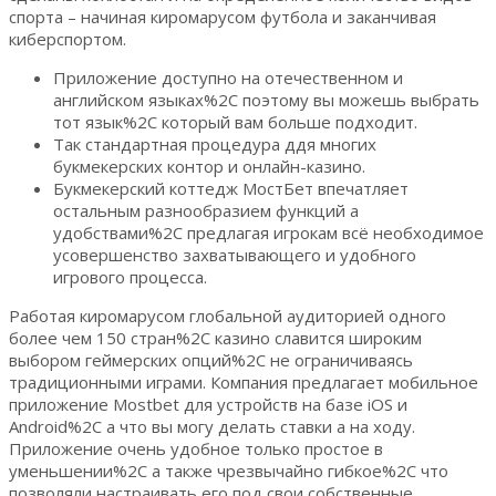
спорта – начиная киромарусом футбола и заканчивая
киберспортом.
Приложение доступно на отечественном и
английском языках%2C поэтому вы можешь выбрать
тот язык%2C который вам больше подходит.
Так стандартная процедура ддя многих
букмекерских контор и онлайн-казино.
Букмекерский коттедж МостБет впечатляет
остальным разнообразием функций а
удобствами%2C предлагая игрокам всё необходимое
усовершенство захватывающего и удобного
игрового процесса.
Работая киромарусом глобальной аудиторией одного
более чем 150 стран%2C казино славится широким
выбором геймерских опций%2C не ограничиваясь
традиционными играми. Компания предлагает мобильное
приложение Mostbet для устройств на базе iOS и
Android%2C а что вы могу делать ставки а на ходу.
Приложение очень удобное только простое в
уменьшении%2C а также чрезвычайно гибкое%2C что
позволяли настраивать его под свои собственные