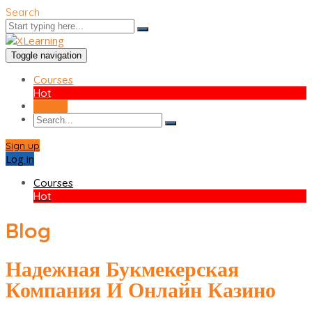
Search
Toggle navigation
Courses
Hot
Sign up
Sign up
Log in
Courses
Hot
Blog
Надежная Букмекерская
Компания И Онлайн Казино