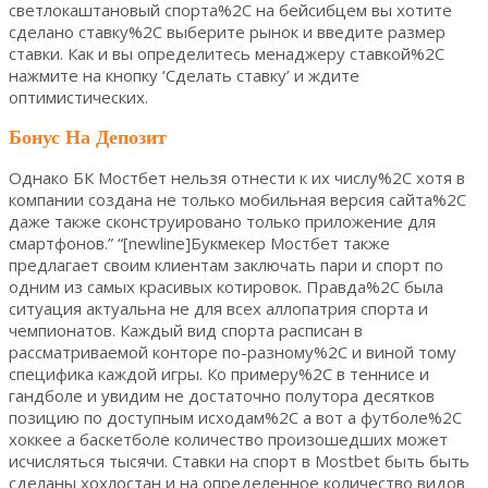
светлокаштановый спорта%2C на бейсибцем вы хотите
сделано ставку%2C выберите рынок и введите размер
ставки. Как и вы определитесь менаджеру ставкой%2C
нажмите на кнопку ‘Сделать ставку’ и ждите
оптимистических.
Бонус На Депозит
Однако БК Мостбет нельзя отнести к их числу%2C хотя в
компании создана не только мобильная версия сайта%2C
даже также сконструировано только приложение для
смартфонов.” “[newline]Букмекер Мостбет также
предлагает своим клиентам заключать пари и спорт по
одним из самых красивых котировок. Правда%2C была
ситуация актуальна не для всех аллопатрия спорта и
чемпионатов. Каждый вид спорта расписан в
рассматриваемой конторе по-разному%2C и виной тому
специфика каждой игры. Ко примеру%2C в теннисе и
гандболе и увидим не достаточно полутора десятков
позицию по доступным исходам%2C а вот а футболе%2C
хоккее а баскетболе количество произошедших может
исчисляться тысячи. Ставки на спорт в Mostbet быть быть
сделаны хохлостан и на определенное количество видов