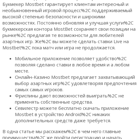
Букмекер Mostbet гарантирует клиентам интересный и
необыкновенный игровой процесс%2C поддерживаемый
высокой степенью безопасности и широкими
возможностях. Постоянно обновляя и улучшая услуги%2C
букмекерская контора MostBet сохраняет свои позиции на
рынке%2C предлагая те возможности для любителей
азартных игр. Же%2C вы можете сделать ставки Live на
Mostbet%2C пока матч или игра не продолжается.
Мобильное приложение позволяет удобство%2C
позволяя сделано ставки в любое время и а любом
месте.
Онлайн-Казино Mostbet предлагает захватывающий
выбор азартных игр%2C удовлетворяя предпочтения
самых самых игроков.
Фриспины дают возможностей выиграть%2C не
применять собственные средства.
Севилестр можете бесплатно скачать приложение
Mostbet в устройство Android%2C никаких
дополнительных средств даже требуется.
В одна статье мы расскажем%2C в чем него главные
преимущества%2C же пройти регистрацию и начать