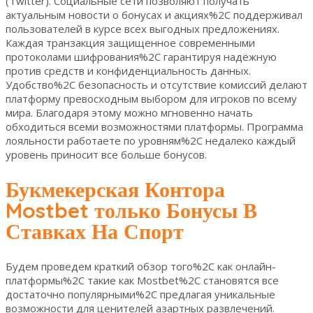
(Twitter). Социальные сети позволяют получать
актуальным новости о бонусах и акциях%2C поддерживал
пользователей в курсе всех выгодных предложениях.
Каждая транзакция защищенное современными
протоколами шифрования%2C гарантируя надёжную
против средств и конфиденциальность данных.
Удобство%2C безопасность и отсутствие комиссий делают
платформу превосходным выбором для игроков по всему
мира. Благодаря этому можно мгновенно начать
обходиться всеми возможностями платформы. Программа
лояльности работаете по уровням%2C недалеко каждый
уровень приносит все больше бонусов.
Букмекерская Контора
Mostbet только Бонусы В
Ставках На Спорт
Будем проведем краткий обзор того%2C как онлайн-
платформы%2C такие как Mostbet%2C становятся все
достаточно популярными%2C предлагая уникальные
возможности для ценителей азартных развлечений.