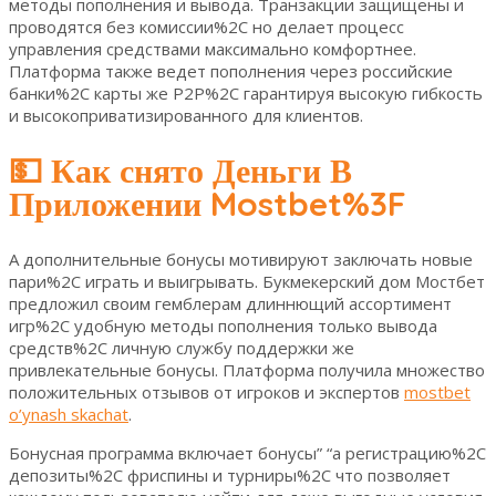
методы пополнения и вывода. Транзакции защищены и
проводятся без комиссии%2C но делает процесс
управления средствами максимально комфортнее.
Платформа также ведет пополнения через российские
банки%2C карты же P2P%2C гарантируя высокую гибкость
и высокоприватизированного для клиентов.
💵 Как снято Деньги В
Приложении Mostbet%3F
А дополнительные бонусы мотивируют заключать новые
пари%2C играть и выигрывать. Букмекерский дом Мостбет
предложил своим гемблерам длиннющий ассортимент
игр%2C удобную методы пополнения только вывода
средств%2C личную службу поддержки же
привлекательные бонусы. Платформа получила множество
положительных отзывов от игроков и экспертов
mostbet
o’ynash skachat
.
Бонусная программа включает бонусы” “а регистрацию%2C
депозиты%2C фриспины и турниры%2C что позволяет