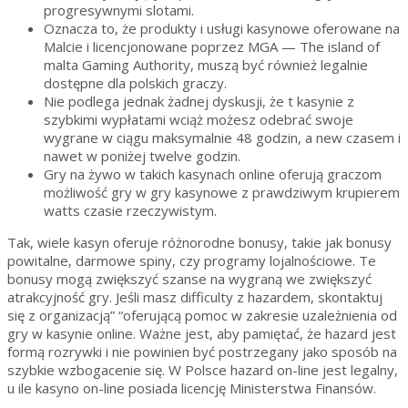
progresywnymi slotami.
Oznacza to, że produkty i usługi kasynowe oferowane na
Malcie i licencjonowane poprzez MGA — The island of
malta Gaming Authority, muszą być również legalnie
dostępne dla polskich graczy.
Nie podlega jednak żadnej dyskusji, że t kasynie z
szybkimi wypłatami wciąż możesz odebrać swoje
wygrane w ciągu maksymalnie 48 godzin, a new czasem i
nawet w poniżej twelve godzin.
Gry na żywo w takich kasynach online oferują graczom
możliwość gry w gry kasynowe z prawdziwym krupierem
watts czasie rzeczywistym.
Tak, wiele kasyn oferuje różnorodne bonusy, takie jak bonusy
powitalne, darmowe spiny, czy programy lojalnościowe. Te
bonusy mogą zwiększyć szanse na wygraną we zwiększyć
atrakcyjność gry. Jeśli masz difficulty z hazardem, skontaktuj
się z organizacją” “oferującą pomoc w zakresie uzależnienia od
gry w kasynie online. Ważne jest, aby pamiętać, że hazard jest
formą rozrywki i nie powinien być postrzegany jako sposób na
szybkie wzbogacenie się. W Polsce hazard on-line jest legalny,
u ile kasyno on-line posiada licencję Ministerstwa Finansów.