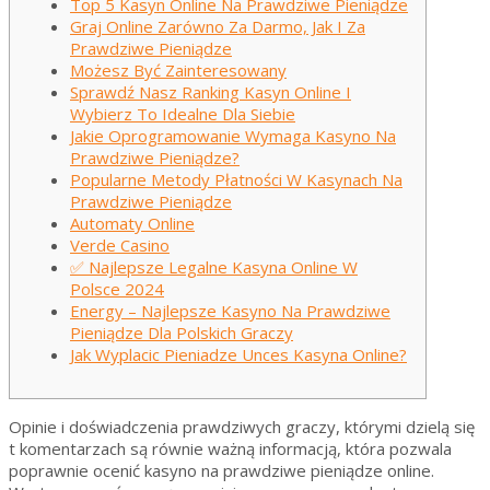
Top 5 Kasyn Online Na Prawdziwe Pieniądze
Graj Online Zarówno Za Darmo, Jak I Za
Prawdziwe Pieniądze
Możesz Być Zainteresowany
Sprawdź Nasz Ranking Kasyn Online I
Wybierz To Idealne Dla Siebie
Jakie Oprogramowanie Wymaga Kasyno Na
Prawdziwe Pieniądze?
Popularne Metody Płatności W Kasynach Na
Prawdziwe Pieniądze
Automaty Online
Verde Casino
✅ Najlepsze Legalne Kasyna Online W
Polsce 2024
Energy – Najlepsze Kasyno Na Prawdziwe
Pieniądze Dla Polskich Graczy
Jak Wyplacic Pieniadze Unces Kasyna Online?
Opinie i doświadczenia prawdziwych graczy, którymi dzielą się
t komentarzach są równie ważną informacją, która pozwala
poprawnie ocenić kasyno na prawdziwe pieniądze online.