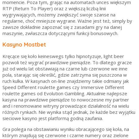
momencie. Poza tym, grając na automatach unces większym
RTP (Return To Player) oraz z większą liczbą linii
wygrywających, możemy zwiększyć swoje szanse na
regularne, choć mniejsze wygrane. Ważne jest też, simply by
zawsze dokładnie zapoznać się z zasadami gry na danej
maszynie, zwłaszcza dotyczącymi funkcji bonusowych.
Kasyno Mostbet
Kręcące się koło keineswegs tylko hipnotyzuje, light beer
pozwoli też wygrać prawdziwe pieniądze. To dlatego gracze
już od wielu lat obstawiają na czarne lub czerwone we inne
pola, starając się określić, gdzie zatrzyma się puszczona w
ruch kulka. W kasynach on-line znajdziemy takie odmiany jak
Speed Different roulette games czy Immersive Different
roulette games od Evolution Gambling. Aktualnie najlepsze
kasyna na prawdziwe pieniądze to nowoczesne my partner
and i renomowane witryny prowadzące działalność na wielu
różnych rynkach. Nie wynika stąd jednak, że każde bez wyjątku
sieciowe kasyno jest platformą godną zaufania.
Gra polega na obstawianiu wyniku obracającego się koła, na
którym znajdują się czerwone i czarne numery oraz zielone