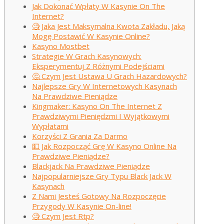
Jak Dokonać Wpłaty W Kasynie On The
Internet?
🧐 Jaka Jest Maksymalna Kwota Zakładu, Jaką
Mogę Postawić W Kasynie Online?
Kasyno Mostbet
Strategie W Grach Kasynowych:
Eksperymentuj Z Różnymi Podejściami
🤔 Czym Jest Ustawa U Grach Hazardowych?
Najlepsze Gry W Internetowych Kasynach
Na Prawdziwe Pieniądze
Kingmaker: Kasyno On The Internet Z
Prawdziwymi Pieniędzmi I Wyjątkowymi
Wypłatami
Korzyści Z Grania Za Darmo
💵 Jak Rozpocząć Grę W Kasyno Online Na
Prawdziwe Pieniądze?
Blackjack Na Prawdziwe Pieniądze
Najpopularniejsze Gry Typu Black Jack W
Kasynach
Z Nami Jesteś Gotowy Na Rozpoczęcie
Przygody W Kasynie On-line!
🧐 Czym Jest Rtp?