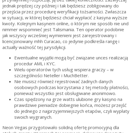
jednak prędzej czy później i tak będziesz zobligowany do
przejścia przez procedurę weryfikacji tożsamości. Zwłaszcza
w sytuacji, w której będziesz chciał wypłacić z kasyna wyższe
kwoty. Kolejnym kasynem online, o którym nie sposób nie und
nimmer wspomnieć jest Talismania. Ten operator podobnie
jak wszyscy wcześniej wymienieni jest zarejestrowany i
licencjonowany mhh Curacao, co jedynie podkreśla rangę i
actually ważność tej jurysdykcji.
Ewentualne wyjątki mogą być związane unces realizacją
procedur AML i KYC.
Wielu operatorów tych usług wspiera graczy – w
szczególności Neteller i MuchBetter.
Nie musisz również rejestrować żadnych danych
osobowych podczas korzystania z tej metody płatności,
ponieważ wszystko jest obsługiwane anonimowo.
Czas spędzony na grze watts ulubione gry kasyno na
prawdziwe pieniadze dobiegnie końca, możesz przejść
do jednego z najprzyjemniejszych etapów, czyli wypłaty
swoich wygranych.
Neon Vegas przygotowało solidną ofertę promocyjną dla