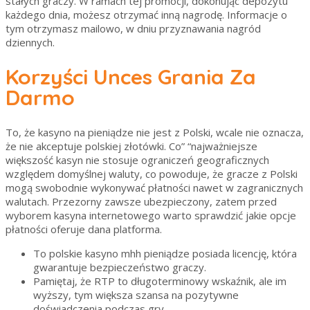
stałych graczy. W ramach tej promocji, dokonując depozytu
każdego dnia, możesz otrzymać inną nagrodę. Informacje o
tym otrzymasz mailowo, w dniu przyznawania nagród
dziennych.
Korzyści Unces Grania Za
Darmo
To, że kasyno na pieniądze nie jest z Polski, wcale nie oznacza,
że nie akceptuje polskiej złotówki. Co” “najważniejsze
większość kasyn nie stosuje ograniczeń geograficznych
względem domyślnej waluty, co powoduje, że gracze z Polski
mogą swobodnie wykonywać płatności nawet w zagranicznych
walutach. Przezorny zawsze ubezpieczony, zatem przed
wyborem kasyna internetowego warto sprawdzić jakie opcje
płatności oferuje dana platforma.
To polskie kasyno mhh pieniądze posiada licencję, która
gwarantuje bezpieczeństwo graczy.
Pamiętaj, że RTP to długoterminowy wskaźnik, ale im
wyższy, tym większa szansa na pozytywne
doświadczenia podczas gry.