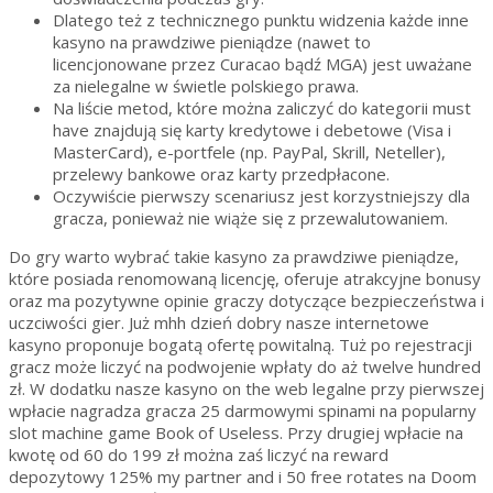
Dlatego też z technicznego punktu widzenia każde inne
kasyno na prawdziwe pieniądze (nawet to
licencjonowane przez Curacao bądź MGA) jest uważane
za nielegalne w świetle polskiego prawa.
Na liście metod, które można zaliczyć do kategorii must
have znajdują się karty kredytowe i debetowe (Visa i
MasterCard), e-portfele (np. PayPal, Skrill, Neteller),
przelewy bankowe oraz karty przedpłacone.
Oczywiście pierwszy scenariusz jest korzystniejszy dla
gracza, ponieważ nie wiąże się z przewalutowaniem.
Do gry warto wybrać takie kasyno za prawdziwe pieniądze,
które posiada renomowaną licencję, oferuje atrakcyjne bonusy
oraz ma pozytywne opinie graczy dotyczące bezpieczeństwa i
uczciwości gier. Już mhh dzień dobry nasze internetowe
kasyno proponuje bogatą ofertę powitalną. Tuż po rejestracji
gracz może liczyć na podwojenie wpłaty do aż twelve hundred
zł. W dodatku nasze kasyno on the web legalne przy pierwszej
wpłacie nagradza gracza 25 darmowymi spinami na popularny
slot machine game Book of Useless. Przy drugiej wpłacie na
kwotę od 60 do 199 zł można zaś liczyć na reward
depozytowy 125% my partner and i 50 free rotates na Doom