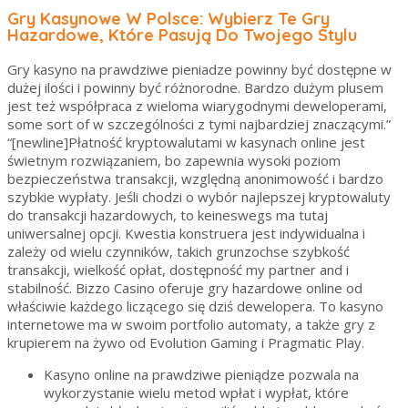
Gry Kasynowe W Polsce: Wybierz Te Gry
Hazardowe, Które Pasują Do Twojego Stylu
Gry kasyno na prawdziwe pieniadze powinny być dostępne w
dużej ilości i powinny być różnorodne. Bardzo dużym plusem
jest też współpraca z wieloma wiarygodnymi deweloperami,
some sort of w szczególności z tymi najbardziej znaczącymi.”
“[newline]Płatność kryptowalutami w kasynach online jest
świetnym rozwiązaniem, bo zapewnia wysoki poziom
bezpieczeństwa transakcji, względną anonimowość i bardzo
szybkie wypłaty. Jeśli chodzi o wybór najlepszej kryptowaluty
do transakcji hazardowych, to keineswegs ma tutaj
uniwersalnej opcji. Kwestia konstruera jest indywidualna i
zależy od wielu czynników, takich grunzochse szybkość
transakcji, wielkość opłat, dostępność my partner and i
stabilność. Bizzo Casino oferuje gry hazardowe online od
właściwie każdego liczącego się dziś dewelopera. To kasyno
internetowe ma w swoim portfolio automaty, a także gry z
krupierem na żywo od Evolution Gaming i Pragmatic Play.
Kasyno online na prawdziwe pieniądze pozwala na
wykorzystanie wielu metod wpłat i wypłat, które