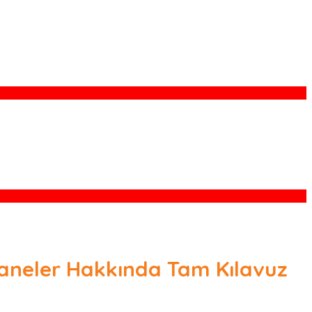
haneler Hakkında Tam Kılavuz