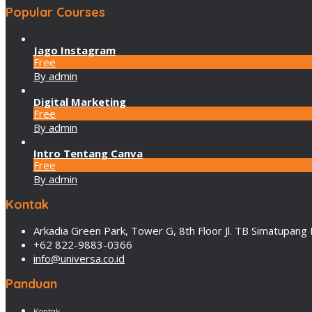
Popular Courses
Jago Instagram
Free
By admin
Digital Marketing
Free
By admin
Intro Tentang Canva
Free
By admin
Kontak
Arkadia Green Park, Tower G, 8th Floor Jl. TB Simatupang 
+62 822-9883-0366
info@universa.co.id
Panduan
Kontak