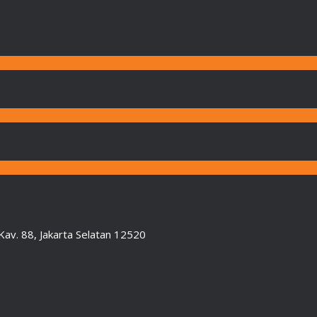
Kav. 88, Jakarta Selatan 12520