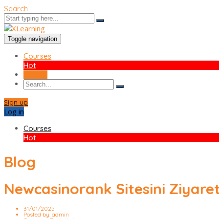
Search
Toggle navigation
Courses
Hot
Sign up
Sign up
Log in
Courses
Hot
Blog
Newcasinorank Sitesini Ziyare
31/01/2025
Posted by:
admin