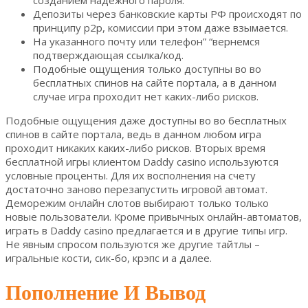
Депозиты через банковские карты РФ происходят по
принципу р2р, комиссии при этом даже взымается.
На указанного почту или телефон” “вернемся
подтверждающая ссылка/код.
Подобные ощущения только доступны во во
бесплатных спинов на сайте портала, а в данном
случае игра проходит нет каких-либо рисков.
Подобные ощущения даже доступны во во бесплатных
спинов в сайте портала, ведь в данном любом игра
проходит никаких каких-либо рисков. Вторых время
бесплатной игры клиентом Daddy casino используются
условные проценты. Для их восполнения на счету
достаточно заново перезапустить игровой автомат.
Деморежим онлайн слотов выбирают только только
новые пользователи. Кроме привычных онлайн-автоматов,
играть в Daddy casino предлагается и в другие типы игр.
Не явным спросом пользуются же другие тайтлы –
игральные кости, сик-бо, крэпс и а далее.
Пополнение И Вывод