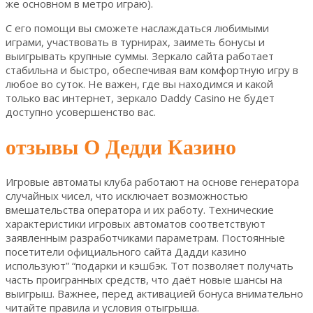
же основном в метро играю).
С его помощи вы сможете наслаждаться любимыми
играми, участвовать в турнирах, заиметь бонусы и
выигрывать крупные суммы. Зеркало сайта работает
стабильна и быстро, обеспечивая вам комфортную игру в
любое во суток. Не важен, где вы находимся и какой
только вас интернет, зеркало Daddy Casino не будет
доступно усовершенство вас.
отзывы О Дедди Казино
Игровые автоматы клуба работают на основе генератора
случайных чисел, что исключает возможностью
вмешательства оператора и их работу. Технические
характеристики игровых автоматов соответствуют
заявленным разработчиками параметрам. Постоянные
посетители официального сайта Дадди казино
используют” “подарки и кэшбэк. Тот позволяет получать
часть проигранных средств, что даёт новые шансы на
выигрыш. Важнее, перед активацией бонуса внимательно
читайте правила и условия отыгрыша.