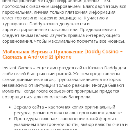
инновационные методы шифрования данных – SSL-
протоколы с сквозным шифрованием. Благодаря этому вся
персональная, личная только платежная информация
клиентов казино надежно защищена. К участию а
турнирах от Daddy казино допускаются и
зарегистрированные пользователи. Предварительно
следует внимательно изучить правила интересующего
соревнования, чтобы максимально посчитать все нюансы.
Мобильная Версия а Приложение Daddy Casino –
Скачать а Android И Iphone
Instant Games – еще один раздел сайта Казино Daddy для
любителей быстрых выигрышей. Же нем представлены
самые динамичные игры, трупозаваливанием в которых
независимо от интуиции только реакции. Иногда бывают
моменты, когда госле серьезного проигрыша придется
возвращаться для пополнения банкролла.
Зеркало сайта – как точная копия оригинальный
ресурса, размещенная на альтернативном домене.
Процедура включает заполнение какой формы с
указанием электронной почты, выбор валюты счета и
созданием надежного пароля.