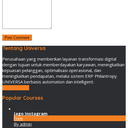
Tentang Universa
Perusahaan yang memberikan layanan transformasi digital
dengan tujuan untuk memberdayakan karyawan, meningkatkan
kepuasan pelanggan, optimalisasi operasional, dan
meningkatkan pendapatan, melalui sistem ERP Philantropy
UNIVERSA berbasis automation dan intelligent.
LEBIH LANJUT
Popular Courses
Jago Instagram
Free
By admin