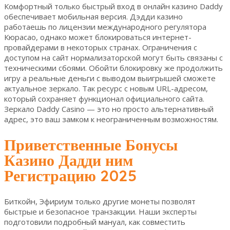
Комфортный только быстрый вход в онлайн казино Daddy
обеспечивает мобильная версия. Дэдди казино
работаешь по лицензии международного регулятора
Кюрасао, однако может блокироваться интернет-
провайдерами в некоторых странах. Ограничения с
доступом на сайт нормализаторской могут быть связаны с
техническими сбоями. Обойти блокировку же продолжить
игру а реальные деньги с выводом выигрышей сможете
актуальное зеркало. Так ресурс с новым URL-адресом,
который сохраняет функционал официального сайта.
Зеркало Daddy Casino — это но просто альтернативный
адрес, это ваш замком к неограниченным возможностям.
Приветственные Бонусы
Казино Дадди ним
Регистрацию 2025
Биткойн, Эфириум только другие монеты позволят
быстрые и безопасное транзакции. Наши эксперты
подготовили подробный мануал, как совместить