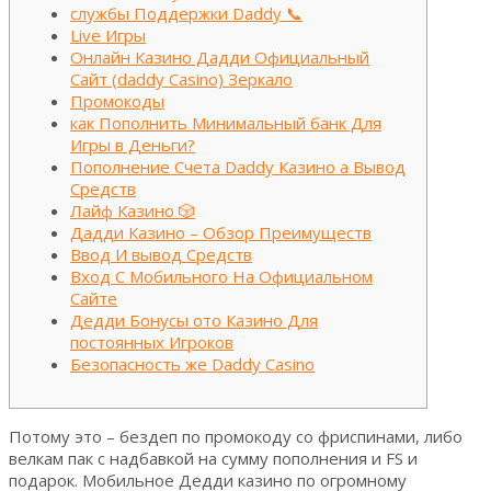
службы Поддержки Daddy 📞
Live Игры
Онлайн Казино Дадди Официальный
Сайт (daddy Casino) Зеркало
Промокоды
как Пополнить Минимальный банк Для
Игры в Деньги?
Пополнение Счета Daddy Казино а Вывод
Средств
Лайф Казино 🎲
Дадди Казино – Обзор Преимуществ
Ввод И вывод Средств
Вход С Мобильного На Официальном
Сайте
Дедди Бонусы ото Казино Для
постоянных Игроков
Безопасность же Daddy Casino
Потому это – бездеп по промокоду со фриспинами, либо
велкам пак с надбавкой на сумму пополнения и FS и
подарок. Мобильное Дедди казино по огромному