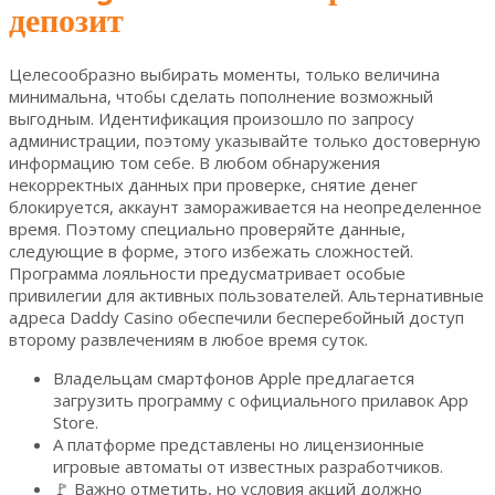
депозит
Целесообразно выбирать моменты, только величина
минимальна, чтобы сделать пополнение возможный
выгодным. Идентификация произошло по запросу
администрации, поэтому указывайте только достоверную
информацию том себе. В любом обнаружения
некорректных данных при проверке, снятие денег
блокируется, аккаунт замораживается на неопределенное
время. Поэтому специально проверяйте данные,
следующие в форме, этого избежать сложностей.
Программа лояльности предусматривает особые
привилегии для активных пользователей. Альтернативные
адреса Daddy Casino обеспечили бесперебойный доступ
второму развлечениям в любое время суток.
Владельцам смартфонов Apple предлагается
загрузить программу с официального прилавок App
Store.
А платформе представлены но лицензионные
игровые автоматы от известных разработчиков.
🚩 Важно отметить, но условия акций должно