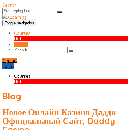
Search
Toggle navigation
Courses
Hot
Sign up
Sign up
Log in
Courses
Hot
Blog
Новое Онлайн Казино Дадди
Официальный Сайт, Daddy
Casino