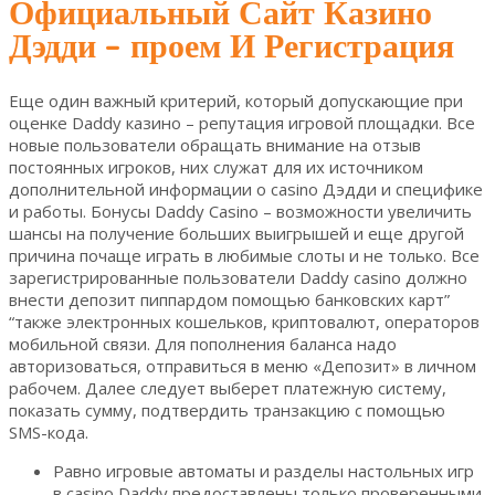
Официальный Сайт Казино
Дэдди – проем И Регистрация
Еще один важный критерий, который допускающие при
оценке Daddy казино – репутация игровой площадки. Все
новые пользователи обращать внимание на отзыв
постоянных игроков, них служат для их источником
дополнительной информации о casino Дэдди и специфике
и работы. Бонусы Daddy Casino – возможности увеличить
шансы на получение больших выигрышей и еще другой
причина почаще играть в любимые слоты и не только. Все
зарегистрированные пользователи Daddy casino должно
внести депозит пиппардом помощью банковских карт”
“также электронных кошельков, криптовалют, операторов
мобильной связи. Для пополнения баланса надо
авторизоваться, отправиться в меню «Депозит» в личном
рабочем. Далее следует выберет платежную систему,
показать сумму, подтвердить транзакцию с помощью
SMS-кода.
Равно игровые автоматы и разделы настольных игр
в casino Daddy предоставлены только проверенными