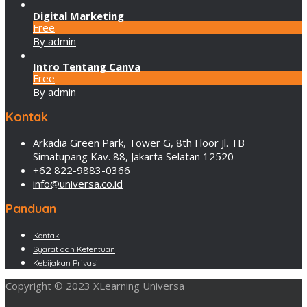
Digital Marketing
Free
By admin
Intro Tentang Canva
Free
By admin
Kontak
Arkadia Green Park, Tower G, 8th Floor Jl. TB
Simatupang Kav. 88, Jakarta Selatan 12520
+62 822-9883-0366
info@universa.co.id
Panduan
Kontak
Syarat dan Ketentuan
Kebijakan Privasi
Copyright © 2023 XLearning
Universa