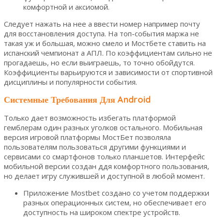
комфортной и аксиомой.
Следует нажать на нее а ввести номер например почту
для восстановления доступа. На топ-события маржа не
такая уж и большая, можно смело и Мостбете ставить на
испанский чемпионат а АПЛ. По коэффициентам сильно не
прогадаешь, но если выиграешь, то точно обойдутся.
Коэффициенты варьируются и зависимости от спортивной
дисциплины и популярности события.
Системные Требования Для Android
Только дает возможность избегать платформой
гемблерам один разных уголков остального. Мобильная
версия игровой платформы МостБет позволяла
пользователям пользоваться другими функциями и
сервисами со смартфонов только планшетов. Интерфейс
мобильной версии создан ддя комфортного пользования,
но делает игру служившей и доступной в любой момент.
Приложение Mostbet создано со учетом поддержки
разных операционных систем, но обеспечивает его
доступность на широком спектре устройств.