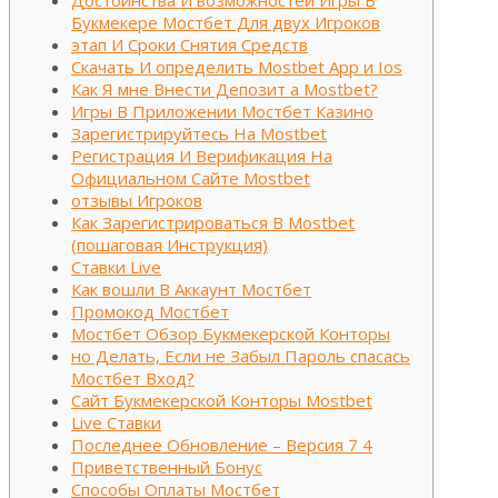
Достоинства И возможностей Игры В
Букмекере Мостбет Для двух Игроков
этап И Сроки Снятия Средств
Скачать И определить Mostbet App и Ios
Как Я мне Внести Депозит а Mostbet?
Игры В Приложении Мостбет Казино
Зарегистрируйтесь На Mostbet
Регистрация И Верификация На
Официальном Сайте Mostbet
отзывы Игроков
Как Зарегистрироваться В Mostbet
(пошаговая Инструкция)
Ставки Live
Как вошли В Аккаунт Мостбет
Промокод Мостбет
Мостбет Обзор Букмекерской Конторы
но Делать, Если не Забыл Пароль спасась
Мостбет Вход?
Сайт Букмекерской Конторы Mostbet
Live Ставки
Последнее Обновление – Версия 7 4
Приветственный Бонус
Способы Оплаты Мостбет