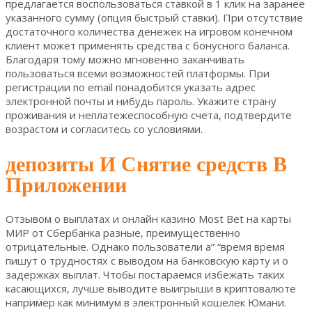
предлагается воспользоваться ставкой в 1 клик на заранее
указанного сумму (опция быстрый ставки). При отсутствие
достаточного количества денежек на игровом конечном
клиент может применять средства с бонусного баланса.
Благодаря тому можно мгновенно заканчивать
пользоваться всеми возможностей платформы. При
регистрации по email понадобится указать адрес
электронной почты и нибудь пароль. Укажите страну
проживания и неплатежеспособную счета, подтвердите
возрастом и согласитесь со условиями.
депозиты И Снятие средств В
Приложении
Отзывом о выплатах и онлайн казино Most Bet на карты
МИР от Сбербанка разные, преимущественно
отрицательные. Однако пользователи а” “время время
пишут о трудностях с выводом на банковскую карту и о
задержках выплат. Чтобы постараемся избежать таких
касающихся, лучше выводите выигрыши в криптовалюте
например как минимум в электронный кошелек Юмани.