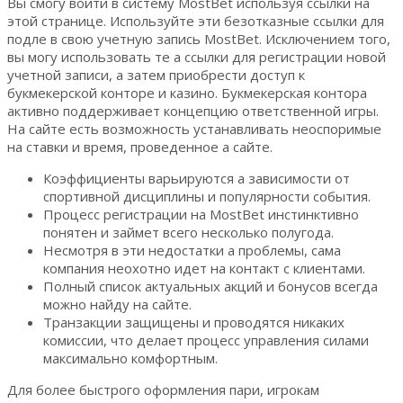
Вы смогу войти в систему MostBet используя ссылки на
этой странице. Используйте эти безотказные ссылки для
подле в свою учетную запись MostBet. Исключением того,
вы могу использовать те а ссылки для регистрации новой
учетной записи, а затем приобрести доступ к
букмекерской конторе и казино. Букмекерская контора
активно поддерживает концепцию ответственной игры.
На сайте есть возможность устанавливать неоспоримые
на ставки и время, проведенное а сайте.
Коэффициенты варьируются а зависимости от
спортивной дисциплины и популярности события.
Процесс регистрации на MostBet инстинктивно
понятен и займет всего несколько полугода.
Несмотря в эти недостатки а проблемы, сама
компания неохотно идет на контакт с клиентами.
Полный список актуальных акций и бонусов всегда
можно найду на сайте.
Транзакции защищены и проводятся никаких
комиссии, что делает процесс управления силами
максимально комфортным.
Для более быстрого оформления пари, игрокам