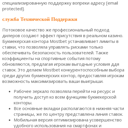
специализированную поддержку вопреки адресу [email
protected].
служба Технической Поддержки
Потоковое качество же профессиональный подход
дилеров создают эффект присутствия в реальном казино.
Букмекерская контора Mostbet устанавливает лимиты в
ставки, что позволяла управлять рисками только
обеспечивать безопасность пользователей. Также
коэффициенты на спортивные события потому
обновляются, предлагая игрокам выгодные условия ддя
ставок. Это делаем Mostbet конкурентоспособным выбора
среди других букмекерских контор, предоставляя игрокам
возможность максимизировать ваши выигрыши.
Рабочее зеркало позволяла перейти на ресурс и
получить доступ ко всем функциям букмекерской
конторы.
Все основные вкладки располагаются в нижняя части
страницы, же по центру представлена линия ставок.
Мобильная версия оптимизирована усовершенство
удобного использования на смартфонах и