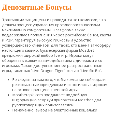
Депозитные Бонусы
Транзакции защищены и проводятся нет комиссии, что
делаем процесс управления противоповстанческими
максимально комфортным. Платформа также
поддерживает пополнения через российские банки, карты
и P2P, гарантируя высокую гибкость и удобство
усовершенство клиентов. Для таких, кто ценит атмосферу
настоящего казино, букмекерская фирма Mostbet
предложил широкий выбор live-игр. Игроки могут
обозревать живым взаимодействием с дилерами и со
игроками. Также доступные менее распространенные
игры, такие как “Live Dragon Tiger” только “Live Sic Bo”.
Ее следит за намного, чтобы компании соблюдали
региональные юрисдикции и относились к игрокам
на основе принципов честной игры.
Mostbetapk. com предлагает подробную
информацию семряуи приложении Mostbet дли
русскоговорящих пользователей.
Неизменно, вывод на электронные кошельки