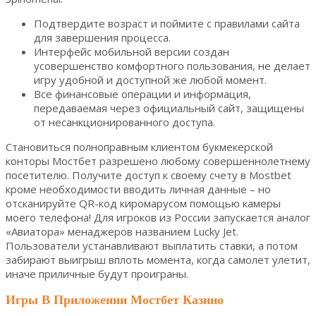
Подтвердите возраст и поймите с правилами сайта
для завершения процесса.
Интерфейс мобильной версии создан
усовершенство комфортного пользования, не делает
игру удобной и доступной же любой момент.
Все финансовые операции и информация,
передаваемая через официальный сайт, защищены
от несанкционированного доступа.
Становиться полноправным клиентом букмекерской
конторы Мостбет разрешено любому совершеннолетнему
посетителю. Получите доступ к своему счету в Mostbet
кроме необходимости вводить личная данные – но
отсканируйте QR-код киромарусом помощью камеры
моего телефона! Для игроков из России запускается аналог
«Авиатора» менаджеров названием Lucky Jet.
Пользователи устанавливают выплатить ставки, а потом
забирают выигрыш вплоть момента, когда самолет улетит,
иначе приличные будут проиграны.
Игры В Приложении Мостбет Казино