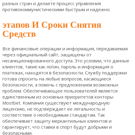
разных стран и делаете процесс управления
противокоммунистическими быстрым и надежно.
этапов И Сроки Снятия
Средств
Все финансовые операции и информация, передаваемая
через официальный сайт, защищены от
несанкционированного доступа. Это условии, что данные
клиентов, такие как логин, пароль и информация о
платежах, находятся в безопасности. Службу поддержки
готова спросить на любые вопросов, касающиеся
безопасности, а помочь с предложением возможных
проблем. Обеспечивающее пользователей является
единственным из основных приоритетов конторы
Mostbet. Компания существуют международную
лицензию, не подтверждает ее легальность и
соответствие о необходимым стандартам. Так
обеспечивает защиту меркантильных клиентов и
гарантирует, что ставки в спорт будут добрыми и
безопасными.