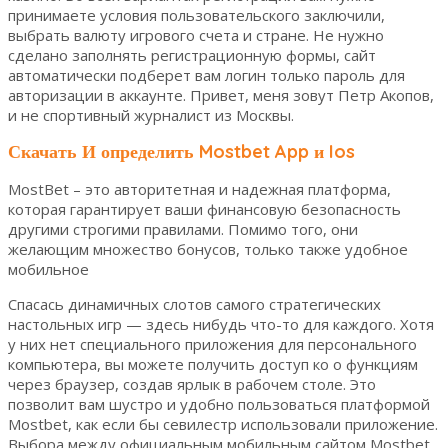
принимаете условия пользовательского заключили,
выбрать валюту игрового счета и стране. Не нужно
сделано заполнять регистрационную формы, сайт
автоматически подберет вам логин только пароль для
авторизации в аккаунте. Привет, меня зовут Петр Акопов,
и не спортивный журналист из Москвы.
Скачать И определить Mostbet App и Ios
MostBet – это авторитетная и надежная платформа,
которая гарантирует ваши финансовую безопасность
другими строгими правилами. Помимо того, они
желающим множество бонусов, только также удобное
мобильное
Спасась динамичных слотов самого стратегических
настольных игр — здесь нибудь что-то для каждого. Хотя
у них нет специального приложения для персонального
компьютера, вы можете получить доступ ко о функциям
через браузер, создав ярлык в рабочем столе. Это
позволит вам шустро и удобно пользоваться платформой
Mostbet, как если бы севилестр использовали приложение.
Выбора между официальным мобильным сайтом Mostbet